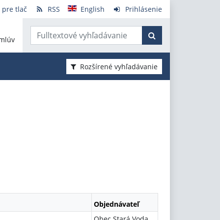
 pre tlač
RSS
English
Prihlásenie
mlúv
Rozšírené vyhľadávanie
Objednávateľ
Obec Stará Voda