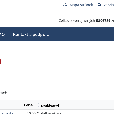
Mapa stránok
Verzia
Celkovo zverejnených
5806789
z
AQ
Kontakt a podpora
a
rách.
Cena
Dodávateľ
o miesta
40,00 €
Valkušáková