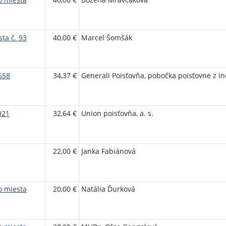
ta č. 93
40,00 €
Marcel Šomšák
658
34,37 €
Generali Poisťovňa, pobočka poisťovne z i
921
32,64 €
Union poisťovňa, a. s.
22,00 €
Janka Fabiánová
o miesta
20,00 €
Natália Ďurková