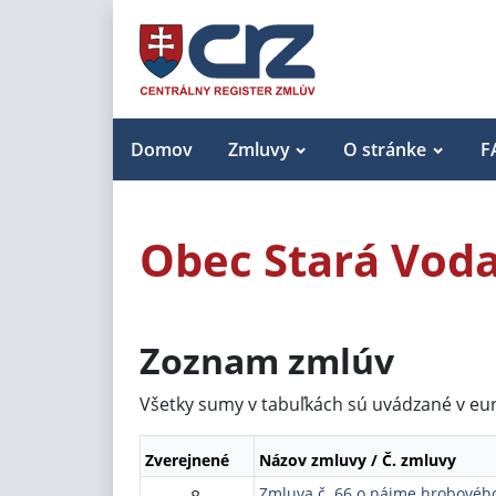
Domov
Zmluvy
O stránke
F
Obec Stará Vod
Zoznam zmlúv
Všetky sumy v tabuľkách sú uvádzané v eu
Zverejnené
Názov zmluvy / Č. zmluvy
Zmluva č. 66 o nájme hrobovéh