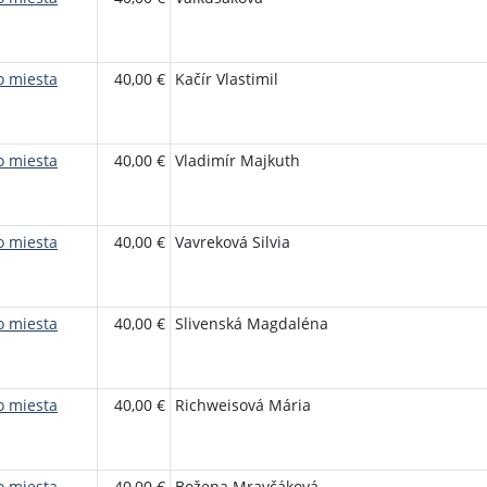
o miesta
40,00 €
Kačír Vlastimil
o miesta
40,00 €
Vladimír Majkuth
o miesta
40,00 €
Vavreková Silvia
o miesta
40,00 €
Slivenská Magdaléna
o miesta
40,00 €
Richweisová Mária
o miesta
40,00 €
Božena Mravčáková