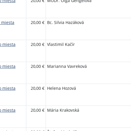
o miesta
20,00 €
MUDr. Oľga Gengelová
 miesta
20,00 €
Bc. Silvia Hazáková
o miesta
20,00 €
Vlastimil Kačír
o miesta
20,00 €
Marianna Vavreková
o miesta
20,00 €
Helena Hozová
o miesta
20,00 €
Mária Krakovská