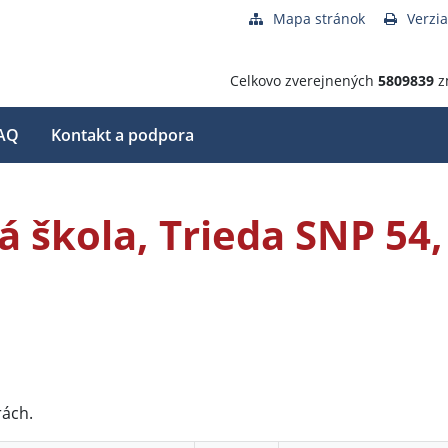
Mapa stránok
Verzia
Celkovo zverejnených
5809839
z
AQ
Kontakt a podpora
á škola, Trieda SNP 54
rách.