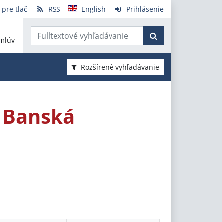
 pre tlač
RSS
English
Prihlásenie
mlúv
Rozšírené vyhľadávanie
, Banská