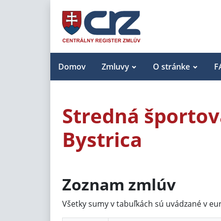
Domov
Zmluvy
O stránke
F
Stredná športov
Bystrica
Zoznam zmlúv
Všetky sumy v tabuľkách sú uvádzané v eu