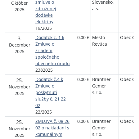
zmluve o
Slovensko,
Október
združenej
a.s.
2025
dodávke
elektriny
19/2025
Dodatok č. 1 k
0,00 €
Mesto
Obec Ch
3.
Zmluve o
Revúca
December
zriadení
2025
spoločného
obecného úradu
2382025
Dodatok č.4 k
0,00 €
Brantner
Obec Ch
25.
Zmluve o
Gemer
November
poskytnutí
s.r.o.
2025
služby č. 21 22
02
22/2025
ZMLUVA č. 08 26
0,00 €
Brantner
Obec Ch
25.
02 o nakladaní s
Gemer
November
komunálnym
s.r.o.
2025