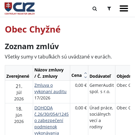
Obec Chyžné
Zoznam zmlúv
Všetky sumy v tabuľkách sú uvádzané v eurách.
Názov zmluvy
Cena
Zverejnené
/ Č. zmluvy
Dodávateľ
Objedná
Zmluva o
0,00 €
GemerAudit
Obec Ch
21.
vykonaní auditu
spol. s r.o.
Júl
17/2026
2026
DOHODA
0,00 €
Úrad práce,
Obec Ch
18.
č.26/30/054/1245
sociálnych
Jún
o zabezpečení
vecí a
2026
podmienok
rodiny
vykonávania