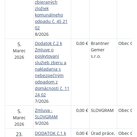
zbieraných
zložiek
komunálneho
odpadu č. 45 21
02
8/2026
Dodatok č.2 k
0,00 €
Brantner
Obec Ch
5.
Zmluve o
Gemer
Marec
poskytovaní
s.r.o.
2026
služieb zberu a
nakladania s
nebezpečným
odpadom z
domácností č. 11
24 02
7/2026
Zmluva -
0,00 €
SLOVGRAM
Obec Ch
5.
SLOVGRAM
Marec
9/2026
2026
DODATOK č.1 k
0,00 €
Úrad práce,
Obec Ch
23.