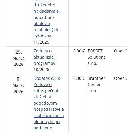
druženého
nakladania s
odpadmi z
obalov a
neobalových
výrobkov
11/2026
Zmluva o
0,00 €
TOPSET
Obec Ch
25.
aktualizácii
Solutions
Marec
programov
s.r.o.
2026
10/2026
Dodatok č.3 k
0,00 €
Brantner
Obec Ch
5.
Zmluve o
Gemer
Marec
zabezpečení
s.r.o.
2026
služieb v
odpadovom
hospodárstve a
realizácii zberu
alebo výkupu
oddelene