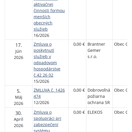
aktivačnej
činnosti formou
menších
obecných
služieb
16/2026
Zmluva o
0,00 €
Brantner
Obec Ch
17.
poskytnutí
Gemer
Jún
služieb v
s.r.o.
2026
odpadovom
hospodárstve
č.42 26 02
15/2026
ZMLUVA č. 1426
0,00 €
Dobrovoľná
Obec Ch
5.
474
požiarna
Máj
12/2026
ochrana SR
2026
Zmluva o
0,00 €
ELEKOS
Obec Ch
30.
spolupráci pri
Apríl
zabezpečení
2026
systému