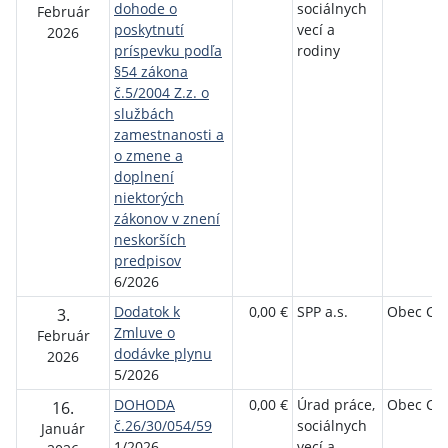
dohode o
sociálnych
Február
poskytnutí
vecí a
2026
príspevku podľa
rodiny
§54 zákona
č.5/2004 Z.z. o
službách
zamestnanosti a
o zmene a
doplnení
niektorých
zákonov v znení
neskorších
predpisov
6/2026
Dodatok k
0,00 €
SPP a.s.
Obec Ch
3.
Zmluve o
Február
dodávke plynu
2026
5/2026
DOHODA
0,00 €
Úrad práce,
Obec Ch
16.
č.26/30/054/59
sociálnych
Január
1/2026
vecí a