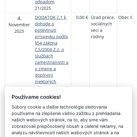
odpadom
21/2025
DODATOK č.1 k
0,00 €
Úrad práce,
Obec Ch
4.
dohode o
sociálnych
November
poskytnutí
vecí a
2025
príspevku podľa
rodiny
§54 zákona
č.5/2004 Z.z. o
službách
zamestnanosti a
o zmene a
doplnení
niektorých
zákonov v znení
neskorších
Používame cookies!
predpisov
Súbory cookie a ďalšie technológie sledovania
20/2025
používame na zlepšenie vášho zážitku z prehliadania
našich webových stránok, na to, aby sme vám
zobrazovali prispôsobený obsah a cielené reklamy, na
Aktuálna
1
2
3
4
5
»
analýzu návštevnosti našich webových stránok a na
stránka