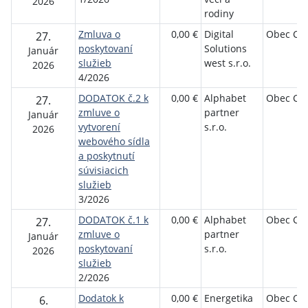
2026
rodiny
Zmluva o
0,00 €
Digital
Obec Ch
27.
poskytovaní
Solutions
Január
služieb
west s.r.o.
2026
4/2026
DODATOK č.2 k
0,00 €
Alphabet
Obec Ch
27.
zmluve o
partner
Január
vytvorení
s.r.o.
2026
webového sídla
a poskytnutí
súvisiacich
služieb
3/2026
DODATOK č.1 k
0,00 €
Alphabet
Obec Ch
27.
zmluve o
partner
Január
poskytovaní
s.r.o.
2026
služieb
2/2026
Dodatok k
0,00 €
Energetika
Obec Ch
6.