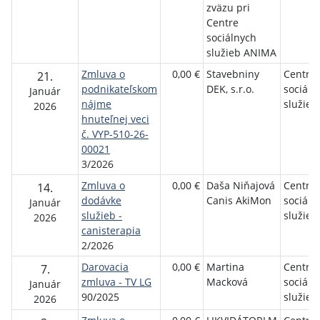
zväzu pri
Centre
sociálnych
služieb ANIMA
Zmluva o
0,00 €
Stavebniny
Centru
21.
podnikateľskom
DEK, s.r.o.
sociáln
Január
nájme
služie
2026
hnuteľnej veci
č. VYP-510-26-
00021
3/2026
Zmluva o
0,00 €
Daša Niňajová
Centru
14.
dodávke
Canis AkiMon
sociáln
Január
služieb -
služie
2026
canisterapia
2/2026
Darovacia
0,00 €
Martina
Centru
7.
zmluva - TV LG
Macková
sociáln
Január
90/2025
služie
2026