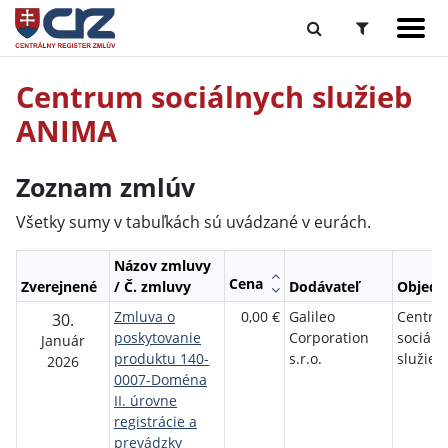
Centrum sociálnych služieb
ANIMA
Zoznam zmlúv
Všetky sumy v tabuľkách sú uvádzané v eurách.
Názov zmluvy
Cena
Zverejnené
/ Č. zmluvy
Dodávateľ
Objedn
Zmluva o
0,00 €
Galileo
Centru
30.
poskytovanie
Corporation
sociáln
Január
produktu 140-
s.r.o.
služie
2026
0007-Doména
II. úrovne
registrácie a
prevádzky