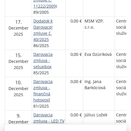
11222/2009)
89/2005
Dodatok k
0,00 €
MSM VZP,
Centru
17.
Darovacej
s.r.o.
sociáln
December
zmluve č.
služie
2025
40/2025
86/2025
Darovacia
0,00 €
Eva Dzúriková
Centru
15.
zmluva -
sociáln
December
setupbox
služie
2025
85/2025
Darovacia
0,00 €
Ing. Jana
Centru
10.
zmluva -
Barkóciová
sociáln
December
finančná
služie
2025
hotovosť
81/2025
Darovacia
0,00 €
Július Ložek
Centru
9.
zmluva - LED TV
sociáln
December
Hitachi
služie
2025