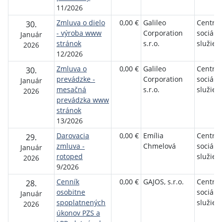
11/2026
Zmluva o dielo
0,00 €
Galileo
Centru
30.
- výroba www
Corporation
sociáln
Január
stránok
s.r.o.
služie
2026
12/2026
Zmluva o
0,00 €
Galileo
Centru
30.
prevádzke -
Corporation
sociáln
Január
mesačná
s.r.o.
služie
2026
prevádzka www
stránok
13/2026
Darovacia
0,00 €
Emília
Centru
29.
zmluva -
Chmelová
sociáln
Január
rotoped
služie
2026
9/2026
Cenník
0,00 €
GAJOS, s.r.o.
Centru
28.
osobitne
sociáln
Január
spoplatnených
služie
2026
úkonov PZS a