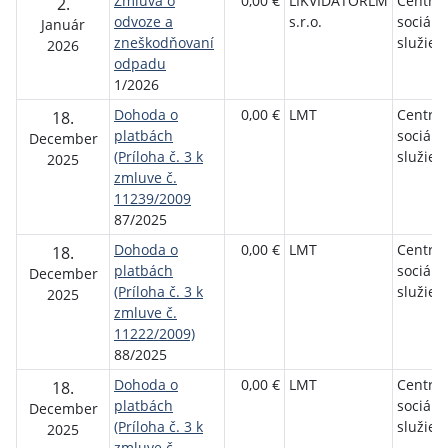
Zmluva o
0,00 €
LIKVIDÁTORLM
Centru
2.
odvoze a
s.r.o.
sociáln
Január
zneškodňovaní
služie
2026
odpadu
1/2026
Dohoda o
0,00 €
LMT
Centru
18.
platbách
sociáln
December
(Príloha č. 3 k
služie
2025
zmluve č.
11239/2009
87/2025
Dohoda o
0,00 €
LMT
Centru
18.
platbách
sociáln
December
(Príloha č. 3 k
služie
2025
zmluve č.
11222/2009)
88/2025
Dohoda o
0,00 €
LMT
Centru
18.
platbách
sociáln
December
(Príloha č. 3 k
služie
2025
zmluve č.