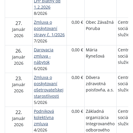
LPP platný od
1.2.2026
8/2026
Zmluva o
0,00 €
Obec Závažná
Centru
27.
poskytovaní
Poruba
sociáln
Január
stravy č. 1/2026
služie
2026
7/2026
Darovacia
0,00 €
Mária
Centru
26.
zmluva -
Rynešová
sociáln
Január
nábytok
služie
2026
6/2026
Zmluva o
0,00 €
Dôvera
Centru
23.
poskytovaní
zdravotná
sociáln
Január
ošetrovateľskej
poisťovňa, a.s.
služie
2026
starostlivosti
5/2026
Podniková
0,00 €
Základná
Centru
22.
kolektívna
organizácia
sociáln
Január
zmluva
Integrovaného
služie
2026
4/2026
odborového