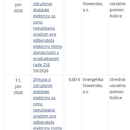
združenej
Slovensko,
sociálnej
Jún
dodávke
a.s.
pomoci m
2026
elektriny za
Košice
cenu
regulovanú
úradom pre
odberateľa
elektriny mimo
domácnosti v
produktovom
rade ZSE
59/2026
Zmluva o
0,00 €
Energetika
Stredisko
11.
združenej
Slovensko,
sociálnej
Jún
dodávke
a.s.
pomoci m
2026
elektriny za
Košice
cenu
regulovanú
úradom pre
odberateľa
elektriny mimo