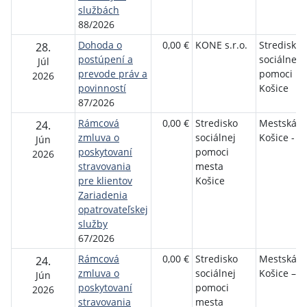
službách
88/2026
Dohoda o
0,00 €
KONE s.r.o.
Stredisko
28.
postúpení a
sociálnej
Júl
prevode práv a
pomoci m
2026
povinností
Košice
87/2026
Rámcová
0,00 €
Stredisko
Mestská č
24.
zmluva o
sociálnej
Košice - J
Jún
poskytovaní
pomoci
2026
stravovania
mesta
pre klientov
Košice
Zariadenia
opatrovateľskej
služby
67/2026
Rámcová
0,00 €
Stredisko
Mestská č
24.
zmluva o
sociálnej
Košice – S
Jún
poskytovaní
pomoci
2026
stravovania
mesta