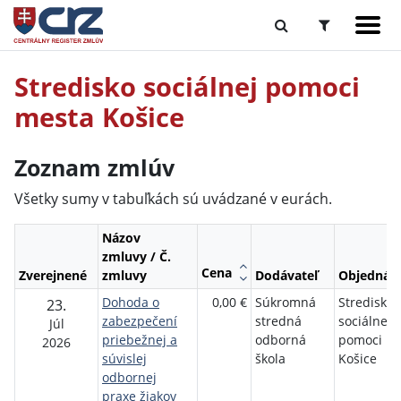
Stredisko sociálnej pomoci
mesta Košice
Zoznam zmlúv
Všetky sumy v tabuľkách sú uvádzané v eurách.
Názov
zmluvy / Č.
Cena
Zverejnené
zmluvy
Dodávateľ
Objednáva
Dohoda o
0,00 €
Súkromná
Stredisko
23.
zabezpečení
stredná
sociálnej
Júl
priebežnej a
odborná
pomoci m
2026
súvislej
škola
Košice
odbornej
praxe žiakov