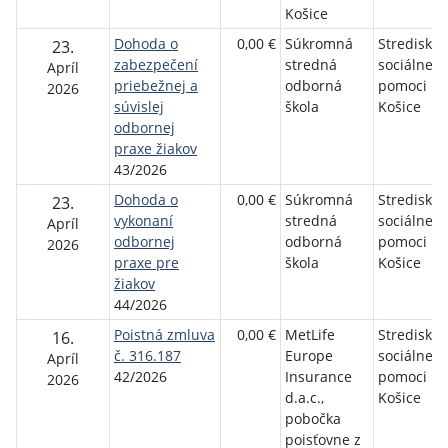
Košice
Dohoda o
0,00 €
Súkromná
Stredisko
23.
zabezpečení
stredná
sociálnej
Apríl
priebežnej a
odborná
pomoci m
2026
súvislej
škola
Košice
odbornej
praxe žiakov
43/2026
Dohoda o
0,00 €
Súkromná
Stredisko
23.
vykonaní
stredná
sociálnej
Apríl
odbornej
odborná
pomoci m
2026
praxe pre
škola
Košice
žiakov
44/2026
Poistná zmluva
0,00 €
MetLife
Stredisko
16.
č. 316.187
Europe
sociálnej
Apríl
42/2026
Insurance
pomoci m
2026
d.a.c.,
Košice
pobočka
poisťovne z