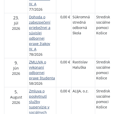
IV. A
77/2026
Dohoda o
0,00 €
Súkromná
Stredisko
23.
zabezpečení
stredná
sociálnej
Júl
priebežnej a
odborná
pomoci m
2026
súvislej
škola
Košice
odbornej
praxe žiakov
IV. A
78/2026
ZMLUVA o
0,00 €
Rastislav
Stredisko
9.
vykonaní
Haluška
sociálnej
Jún
odbornej
pomoci m
2026
praxe študenta
Košice
58/2026
Zmluva o
0,00 €
ALIJA, o.z.
Stredisko
5.
poskytnutí
sociálnej
August
služby
pomoci m
2026
supervízie v
Košice
sociálnych