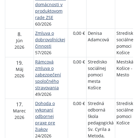
domácnosti v
produktovom
rade ZSE
60/2026
Zmluva o
0,00 €
Denisa
Stredisko
8.
dobrovoľníckej
Adamcová
sociálnej
Jún
činnosti
pomoci m
2026
57/2026
Košice
Rámcová
0,00 €
Stredisko
Mestská č
19.
zmluva o
sociálnej
Košice - S
Máj
zabezpečení
pomoci
Mesto
2026
spoločného
mesta
stravovania
Košice
49/2026
Dohoda o
0,00 €
Stredná
Stredisko
17.
vykonaní
odborná
sociálnej
Marec
odbornej
škola
pomoci m
2026
praxe pre
pedagogická
Košice
žiakov
Sv. Cyrila a
24/2026
Metoda,