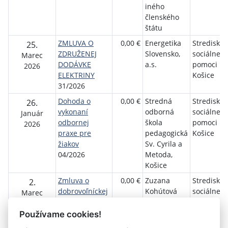
iného
členského
štátu
ZMLUVA O
0,00 €
Energetika
Stredisko
25.
ZDRUŽENEJ
Slovensko,
sociálnej
Marec
DODÁVKE
a.s.
pomoci m
2026
ELEKTRINY
Košice
31/2026
Dohoda o
0,00 €
Stredná
Stredisko
26.
vykonaní
odborná
sociálnej
Január
odbornej
škola
pomoci m
2026
praxe pre
pedagogická
Košice
žiakov
Sv. Cyrila a
04/2026
Metoda,
Košice
Zmluva o
0,00 €
Zuzana
Stredisko
2.
dobrovoľníckej
Kohútová
sociálnej
Marec
činnosti
pomoci m
2026
19/2026
Košice
Používame cookies!