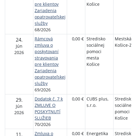
pre klientov
Košice
Zariadenia
opatrovateľskej
služby
68/2026
Rámcová
0,00 €
Stredisko
Mestská č
24.
zmluva o
sociálnej
Košice-Zá
Jún
poskytovaní
pomoci
2026
stravovania
mesta
pre klientov
Košice
Zariadenia
opatrovateľskej
služby
69/2026
Dodatok č. 7 k
0,00 €
CUBS plus,
Stredisko
29.
ZMLUVE O
s.r.o.
sociálnej
Jún
POSKYTNUTÍ
pomoci m
2026
SLUŽIEB
Košice
70/2026
Zmluva o
0,00 €
Energetika
Stredisko
11.