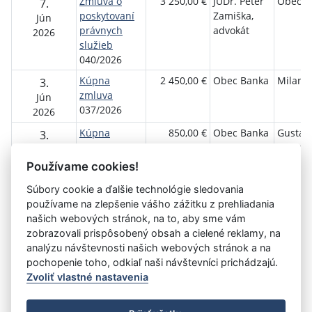
Zmluva o
3 250,00 €
JUDr. Peter
Obec B
7.
poskytovaní
Zamiška,
Jún
právnych
advokát
2026
služieb
040/2026
Kúpna
2 450,00 €
Obec Banka
Milan V
3.
zmluva
Jún
037/2026
2026
Kúpna
850,00 €
Obec Banka
Gustav 
3.
zmluva
a Anna
Jún
038/2026
Vozárik
2026
Používame cookies!
Súbory cookie a ďalšie technológie sledovania
používame na zlepšenie vášho zážitku z prehliadania
Aktuálna
1
2
3
4
5
6
7
8
9
10
11
našich webových stránok, na to, aby sme vám
stránka
zobrazovali prispôsobený obsah a cielené reklamy, na
»
1
analýzu návštevnosti našich webových stránok a na
pochopenie toho, odkiaľ naši návštevníci prichádzajú.
Zvoliť vlastné nastavenia
©
Úrad vlády SR
- Všetky práva vyhradené