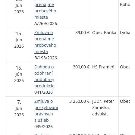
prenájme
Bohuni
Jún
hrobového
2026
miesta
A/269/2026
Zmluva o
39,00 €
Obec Banka
Lýdia S
15.
prenájme
Jún
hrobového
2026
miesta
B/193/2026
Dohoda o
300,00 €
HS Prameň
Obec B
15.
odohraní
Jún
hudobnej
2026
produkcie
041/2026
Zmluva o
3 250,00 €
JUDr. Peter
Obec B
7.
poskytovaní
Zamiška,
Jún
právnych
advokát
2026
služieb
039/2026