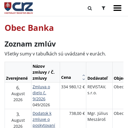
Obec Banka
Zoznam zmlúv
Všetky sumy v tabuľkách sú uvádzané v eurách.
Názov
zmluvy / Č.
Cena
Zverejnené
zmluvy
Dodávateľ
Objedn
Zmluva o
334 980,12 €
REVISTAV,
Obec B
6.
dielo č.
s.r.o.
August
9/2026
2026
049/2026
Dodatok k
738,00 €
Mgr. Július
Obec B
3.
zmluve o
Meszároš
August
poskytovaní
2026