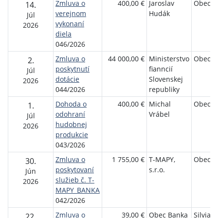
Zmluva o
400,00 €
Jaroslav
Obec B
14.
verejnom
Hudák
Júl
vykonaní
2026
diela
046/2026
Zmluva o
44 000,00 €
Ministerstvo
Obec B
2.
poskytnutí
fianncií
Júl
dotácie
Slovenskej
2026
044/2026
republiky
Dohoda o
400,00 €
Michal
Obec B
1.
odohraní
Vrábel
Júl
hudobnej
2026
produkcie
043/2026
Zmluva o
1 755,00 €
T-MAPY,
Obec B
30.
poskytovaní
s.r.o.
Jún
služieb č. T-
2026
MAPY_BANKA
042/2026
Zmluva o
39,00 €
Obec Banka
Silvia
22.