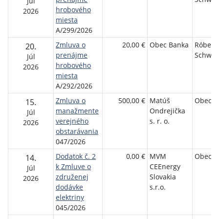
Júl
hrobového
2026
miesta
A/299/2026
Zmluva o
20,00 €
Obec Banka
Róbert
20.
prenájme
Schwar
Júl
hrobového
2026
miesta
A/292/2026
Zmluva o
500,00 €
Matúš
Obec B
15.
manažmente
Ondrejička
Júl
verejného
s. r. o.
2026
obstarávania
047/2026
Dodatok č. 2
0,00 €
MVM
Obec B
14.
k Zmluve o
CEEnergy
Júl
združenej
Slovakia
2026
dodávke
s.r.o.
elektriny
045/2026