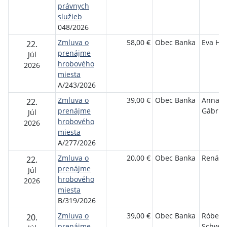
právnych
služieb
048/2026
Zmluva o
58,00 €
Obec Banka
Eva Ha
22.
prenájme
Júl
hrobového
2026
miesta
A/243/2026
Zmluva o
39,00 €
Obec Banka
Anna
22.
prenájme
Gábriš
Júl
hrobového
2026
miesta
A/277/2026
Zmluva o
20,00 €
Obec Banka
Renáta
22.
prenájme
Júl
hrobového
2026
miesta
B/319/2026
Zmluva o
39,00 €
Obec Banka
Róbert
20.
prenájme
Schwar