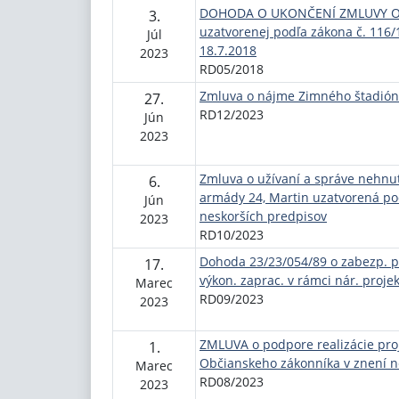
DOHODA O UKONČENÍ ZMLUVY O 
3.
uzatvorenej podľa zákona č. 116/
Júl
18.7.2018
2023
RD05/2018
Zmluva o nájme Zimného štadióna
27.
RD12/2023
Jún
2023
Zmluva o užívaní a správe nehnute
6.
armády 24, Martin uzatvorená pod
Jún
neskorších predpisov
2023
RD10/2023
Dohoda 23/23/054/89 o zabezp. p
17.
výkon. zaprac. v rámci nár. proj
Marec
RD09/2023
2023
ZMLUVA o podpore realizácie proj
1.
Občianskeho zákonníka v znení 
Marec
RD08/2023
2023