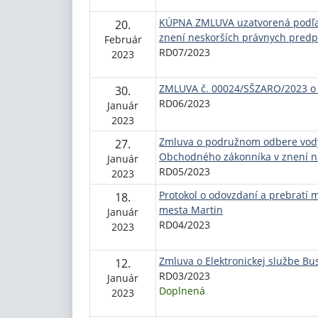
KÚPNA ZMLUVA uzatvorená podľa §
20.
znení neskorších právnych predp
Február
RD07/2023
2023
ZMLUVA č. 00024/SŠZARO/2023 o 
30.
RD06/2023
Január
2023
Zmluva o podružnom odbere vody 
27.
Obchodného zákonníka v znení n
Január
RD05/2023
2023
Protokol o odovzdaní a prebratí 
18.
mesta Martin
Január
RD04/2023
2023
Zmluva o Elektronickej službe Bu
12.
RD03/2023
Január
Doplnená
2023