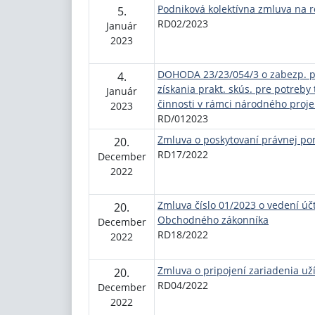
Podniková kolektívna zmluva na r
5.
RD02/2023
Január
2023
DOHODA 23/23/054/3 o zabezp. po
4.
získania prakt. skús. pre potreby
Január
činnosti v rámci národného proj
2023
RD/012023
Zmluva o poskytovaní právnej po
20.
RD17/2022
December
2022
Zmluva číslo 01/2023 o vedení úč
20.
Obchodného zákonníka
December
RD18/2022
2022
Zmluva o pripojení zariadenia uží
20.
RD04/2022
December
2022