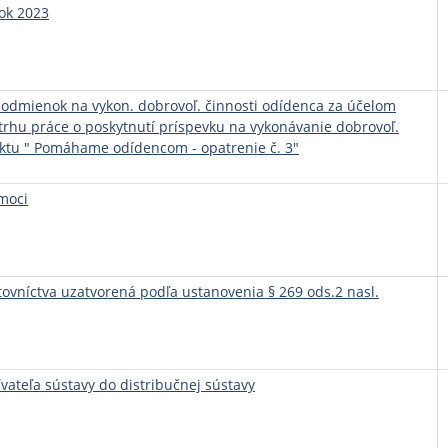
ok 2023
dmienok na vykon. dobrovoľ. činnosti odídenca za účelom
 trhu práce o poskytnutí príspevku na vykonávanie dobrovoľ.
ektu " Pomáhame odídencom - opatrenie č. 3"
moci
tovníctva uzatvorená podľa ustanovenia § 269 ods.2 nasl.
vateľa sústavy do distribučnej sústavy