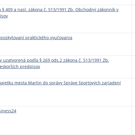
 409 a nasl. zákona č. 513/1991 Zb. Obchodný zákonník v
isov
poskytovaní praktického vyučovania
uzatvorená podľa § 269 ods.2 zákona č. 513/1991 Zb.
eskorších predpisov
majetku mesta Martin do správy Správe športových zariadení
siness24