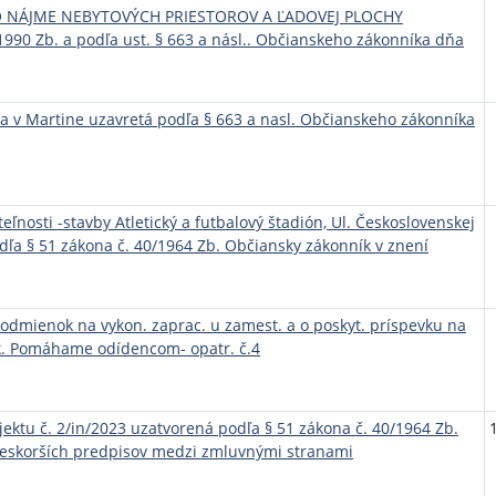
NÁJME NEBYTOVÝCH PRIESTOROV A ĽADOVEJ PLOCHY
1990 Zb. a podľa ust. § 663 a násl.. Občianskeho zákonníka dňa
 v Martine uzavretá podľa § 663 a nasl. Občianskeho zákonníka
ľnosti -stavby Atletický a futbalový štadión, Ul. Československej
ľa § 51 zákona č. 40/1964 Zb. Občiansky zákonník v znení
odmienok na vykon. zaprac. u zamest. a o poskyt. príspevku na
ek. Pomáhame odídencom- opatr. č.4
ektu č. 2/in/2023 uzatvorená podľa § 51 zákona č. 40/1964 Zb.
neskorších predpisov medzi zmluvnými stranami