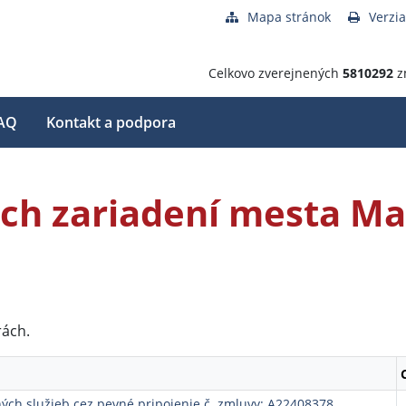
Mapa stránok
Verzia
Celkovo zverejnených
5810292
z
AQ
Kontakt a podpora
ch zariadení mesta Ma
rách.
ých služieb cez pevné pripojenie č. zmluvy: A22408378