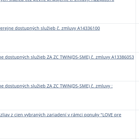
verejne dostupných služieb č. zmluvy A14336100
jne dostupných služieb ZA ZC TWIN(DS-SME) č. zmluvy A13386053
ne dostupných služieb ZA ZC TWIN(DS-SME) č. zmluvy :
zliav z cien vybraných zariadení v rámci ponuky "LOVE pre