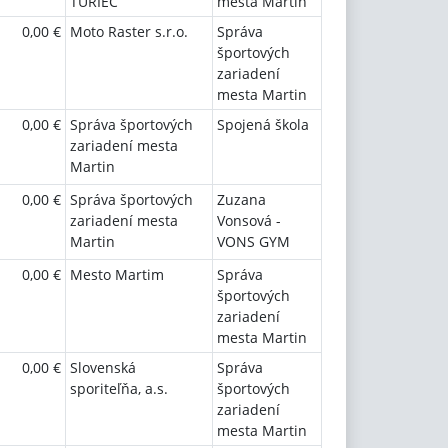
TURIEC
mesta Martin
0,00 €
Moto Raster s.r.o.
Správa
športových
zariadení
mesta Martin
0,00 €
Správa športových
Spojená škola
zariadení mesta
Martin
0,00 €
Správa športových
Zuzana
zariadení mesta
Vonsová -
Martin
VONS GYM
0,00 €
Mesto Martim
Správa
športových
zariadení
mesta Martin
0,00 €
Slovenská
Správa
sporiteľňa, a.s.
športových
zariadení
mesta Martin