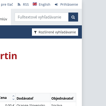
 pre tlač
RSS
English
Prihlásenie
mlúv
Rozšírené vyhľadávanie
rtin
Cena
Dodávateľ
Objednávateľ
0,00 €
Orange Slovensko.
Správa