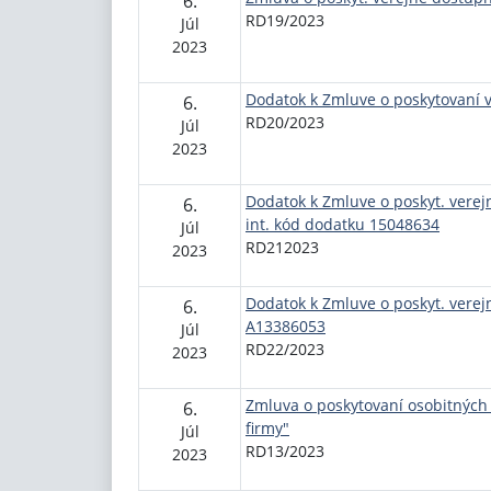
6.
RD19/2023
Júl
2023
Dodatok k Zmluve o poskytovaní 
6.
RD20/2023
Júl
2023
Dodatok k Zmluve o poskyt. vere
6.
int. kód dodatku 15048634
Júl
RD212023
2023
Dodatok k Zmluve o poskyt. verej
6.
A13386053
Júl
RD22/2023
2023
Zmluva o poskytovaní osobitných 
6.
firmy"
Júl
RD13/2023
2023