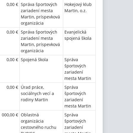
0,00 €
Správa športových
Hokejový klub
zariadení mesta
Martin, o.z.
Martin, príspevková
organizácia
0,00 €
Správa športových
Evanjelická
zariadení mesta
spojená škola
Martin, príspevková
organizácia
0,00 €
Spojená škola
Správa
športových
zariadení
mesta Martin
0,00 €
Úrad práce,
Správa
sociálnych vecí a
športových
rodiny Martin
zariadení
mesta Martin
1 000,00 €
Oblastná
Správa
organizácia
športových
cestovného ruchu
zariadení