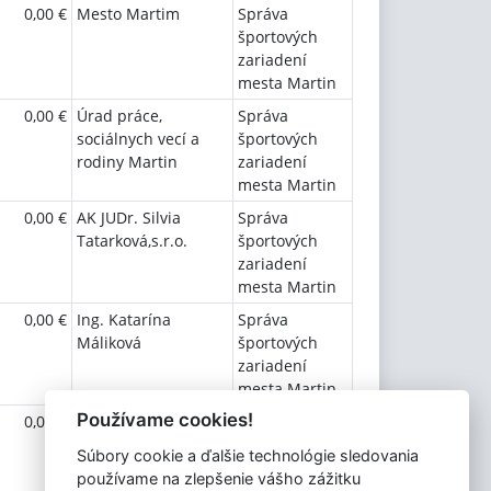
0,00 €
Mesto Martim
Správa
športových
zariadení
mesta Martin
0,00 €
Úrad práce,
Správa
sociálnych vecí a
športových
rodiny Martin
zariadení
mesta Martin
0,00 €
AK JUDr. Silvia
Správa
Tatarková,s.r.o.
športových
zariadení
mesta Martin
0,00 €
Ing. Katarína
Správa
Máliková
športových
zariadení
mesta Martin
Používame cookies!
0,00 €
Stredoslovenská
Správa
distribučná, a.s.
športových
Súbory cookie a ďalšie technológie sledovania
zariadení
používame na zlepšenie vášho zážitku
mesta Martin