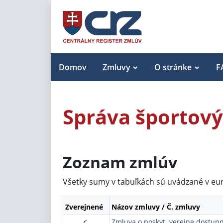
Domov
Zmluvy
O stránke
F
Správa športový
Zoznam zmlúv
Všetky sumy v tabuľkách sú uvádzané v eu
Zverejnené
Názov zmluvy / Č. zmluvy
Zmluva o poskyt. verejne dostupn