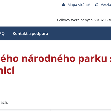
Mapa stránok
Verzia
Celkovo zverejnených
5810293
z
AQ
Kontakt a podpora
ého národného parku 
ici
rách.