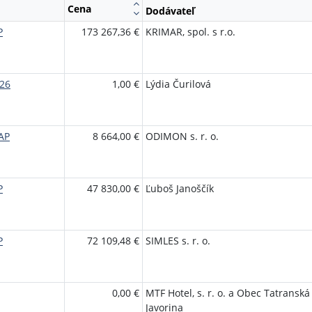
Cena
Dodávateľ
P
173 267,36 €
KRIMAR, spol. s r.o.
26
1,00 €
Lýdia Čurilová
AP
8 664,00 €
ODIMON s. r. o.
P
47 830,00 €
Ľuboš Janoščík
P
72 109,48 €
SIMLES s. r. o.
0,00 €
MTF Hotel, s. r. o. a Obec Tatranská
Javorina