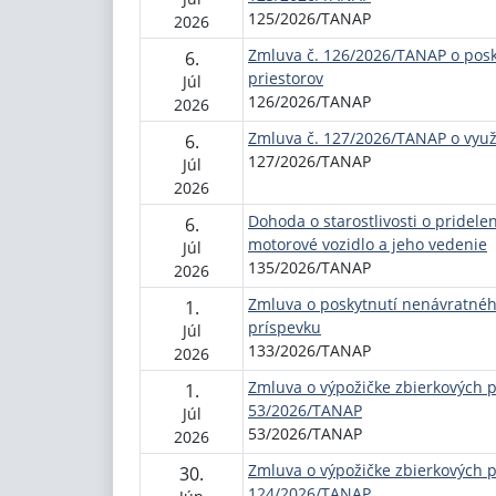
125/2026/TANAP
2026
Zmluva č. 126/2026/TANAP o posk
6.
priestorov
Júl
126/2026/TANAP
2026
Zmluva č. 127/2026/TANAP o využi
6.
127/2026/TANAP
Júl
2026
Dohoda o starostlivosti o pridel
6.
motorové vozidlo a jeho vedenie
Júl
135/2026/TANAP
2026
Zmluva o poskytnutí nenávratné
1.
príspevku
Júl
133/2026/TANAP
2026
Zmluva o výpožičke zbierkových 
1.
53/2026/TANAP
Júl
53/2026/TANAP
2026
Zmluva o výpožičke zbierkových 
30.
124/2026/TANAP