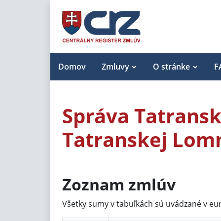
Domov
Zmluvy
O stránke
F
Správa Tatransk
Tatranskej Lomn
Zoznam zmlúv
Všetky sumy v tabuľkách sú uvádzané v eu