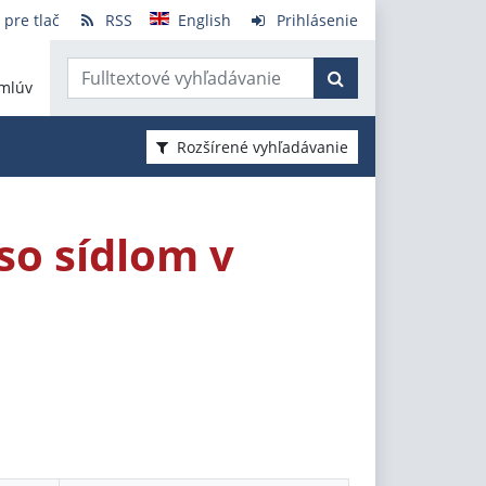
 pre tlač
RSS
English
Prihlásenie
mlúv
Rozšírené vyhľadávanie
so sídlom v