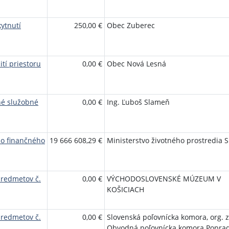
ytnutí
250,00 €
Obec Zuberec
tí priestoru
0,00 €
Obec Nová Lesná
ené služobné
0,00 €
Ing. Ľuboš Slameň
ho finančného
19 666 608,29 €
Ministerstvo životného prostredia 
predmetov č.
0,00 €
VÝCHODOSLOVENSKÉ MÚZEUM V
KOŠICIACH
predmetov č.
0,00 €
Slovenská poľovnícka komora, org. z
Obvodná poľovnícka komora Popra