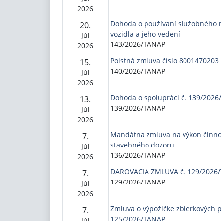
2026
Dohoda o používaní služobného
20.
vozidla a jeho vedení
Júl
143/2026/TANAP
2026
Poistná zmluva číslo 8001470203
15.
140/2026/TANAP
Júl
2026
Dohoda o spolupráci č. 139/202
13.
139/2026/TANAP
Júl
2026
Mandátna zmluva na výkon činno
7.
stavebného dozoru
Júl
136/2026/TANAP
2026
DAROVACIA ZMLUVA č. 129/2026
7.
129/2026/TANAP
Júl
2026
Zmluva o výpožičke zbierkových 
7.
125/2026/TANAP
Júl