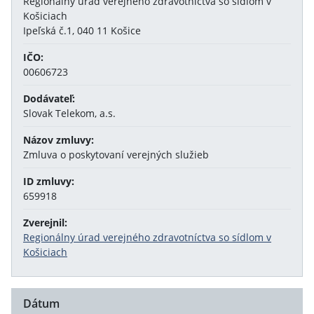
Regionálny úrad verejného zdravotníctva so sídlom v
Košiciach
Ipeľská č.1, 040 11 Košice
IČO:
00606723
Dodávateľ:
Slovak Telekom, a.s.
Názov zmluvy:
Zmluva o poskytovaní verejných služieb
ID zmluvy:
659918
Zverejnil:
Regionálny úrad verejného zdravotníctva so sídlom v
Košiciach
Dátum