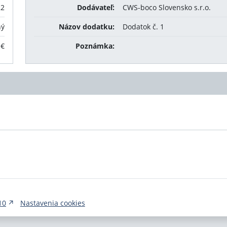
22
Dodávateľ:
CWS-boco Slovensko s.r.o.
ný
Názov dodatku:
Dodatok č. 1
 €
Poznámka:
10
Nastavenia cookies