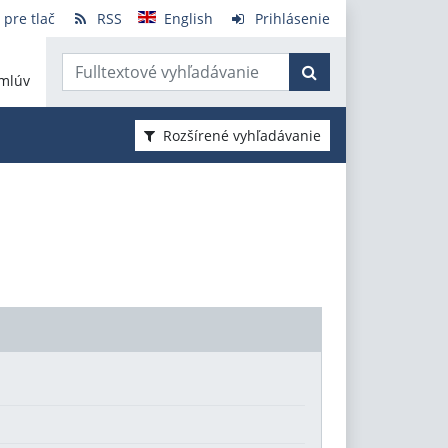
 pre tlač
RSS
English
Prihlásenie
mlúv
Rozšírené vyhľadávanie