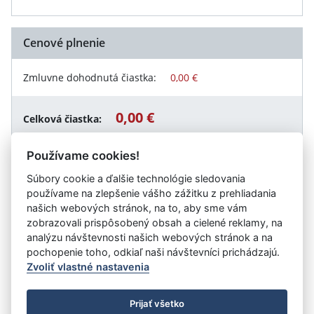
Cenové plnenie
Zmluvne dohodnutá čiastka:
0,00 €
0,00 €
Celková čiastka:
Používame cookies!
Súbory cookie a ďalšie technológie sledovania
Návrat späť
používame na zlepšenie vášho zážitku z prehliadania
našich webových stránok, na to, aby sme vám
zobrazovali prispôsobený obsah a cielené reklamy, na
analýzu návštevnosti našich webových stránok a na
Vystavil:
Správa katastra Košice
pochopenie toho, odkiaľ naši návštevníci prichádzajú.
Zvoliť vlastné nastavenia
©
Úrad vlády SR
- Všetky práva vyhradené
Prijať všetko
Prehlásenie o prístupnosti
Zmluvy do 31.12.2010