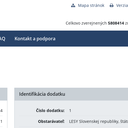
Mapa stránok
Verzia
Celkovo zverejnených
5808414
z
AQ
Kontakt a podpora
Identifikácia dodatku
24
Číslo dodatku:
1
21
Obstarávateľ:
LESY Slovenskej republiky, štá