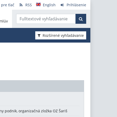
 pre tlač
RSS
English
Prihlásenie
mlúv
Rozšírené vyhľadávanie
tny podnik, organizačná zložka OZ Šariš