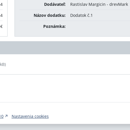
24
Dodávateľ:
Rastislav Margicin - drevMark
24
Názov dodatku:
Dodatok č.1
 €
Poznámka:
 kB)
10
Nastavenia cookies