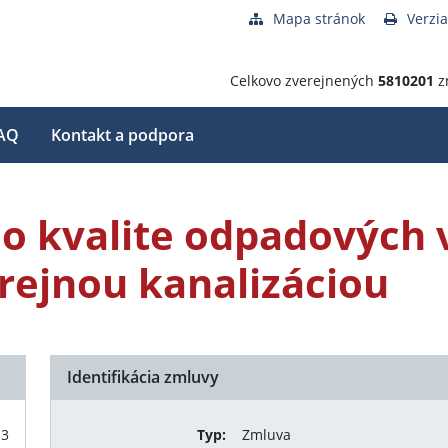
Mapa stránok
Verzia
Celkovo zverejnených
5810201
z
AQ
Kontakt a podpora
 o kvalite odpadových 
rejnou kanalizáciou
Identifikácia zmluvy
13
Typ:
Zmluva