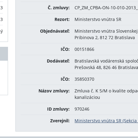
13
Č. zmluvy:
CP_ZM_CPBA-ON-10-010-2013_
13
Rezort:
Ministerstvo vnútra SR
ný
Objednávateľ:
Ministerstvo vnútra Slovenskej
Pribinova 2, 812 72 Bratislava
IČO:
00151866
Dodávateľ:
Bratislavská vodárenská spoloč
Prešovská 48, 826 46 Bratislav
IČO:
35850370
Názov zmluvy:
Zmluva č. K 5/M o kvalite od
kanalizáciou
ID zmluvy:
970246
Zverejnil:
Ministerstvo vnútra SR (Sekci