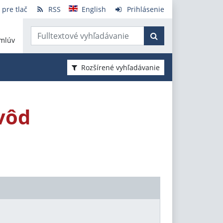
 pre tlač
RSS
English
Prihlásenie
mlúv
Rozšírené vyhľadávanie
vôd