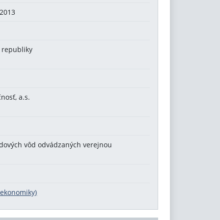
2013
 republiky
nosť, a.s.
a
padových vôd odvádzaných verejnou
a ekonomiky)