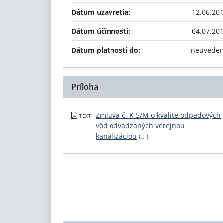
Dátum uzavretia:
12.06.20
Dátum účinnosti:
04.07.20
Dátum platnosti do:
neuvede
Príloha
Zmluva č. K 5/M o kvalite odpadových
TEXT
vôd odvádzaných verejnou
kanalizáciou
(., )