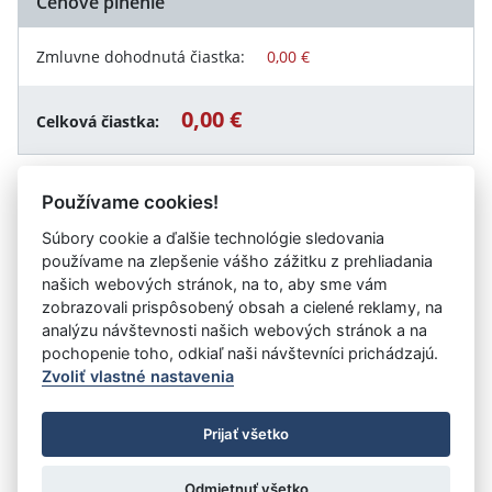
Cenové plnenie
Zmluvne dohodnutá čiastka:
0,00 €
0,00 €
Celková čiastka:
Používame cookies!
Návrat späť
Súbory cookie a ďalšie technológie sledovania
používame na zlepšenie vášho zážitku z prehliadania
našich webových stránok, na to, aby sme vám
zobrazovali prispôsobený obsah a cielené reklamy, na
Vystavil:
Úrad pre dohľad nad zdravotnou
analýzu návštevnosti našich webových stránok a na
starostlivosťou
pochopenie toho, odkiaľ naši návštevníci prichádzajú.
Zvoliť vlastné nastavenia
©
Úrad vlády SR
- Všetky práva vyhradené
Prijať všetko
Prehlásenie o prístupnosti
Zmluvy do 31.12.2010
Nastavenia cookies
Odmietnuť všetko