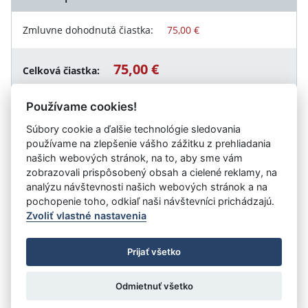
Zmluvne dohodnutá čiastka:
75,00 €
75,00 €
Celková čiastka:
Používame cookies!
Súbory cookie a ďalšie technológie sledovania
Návrat späť
používame na zlepšenie vášho zážitku z prehliadania
našich webových stránok, na to, aby sme vám
zobrazovali prispôsobený obsah a cielené reklamy, na
analýzu návštevnosti našich webových stránok a na
Vystavil:
Trnavská univerzita so sídlom v Trnave
pochopenie toho, odkiaľ naši návštevníci prichádzajú.
Zvoliť vlastné nastavenia
©
Úrad vlády SR
- Všetky práva vyhradené
Prijať všetko
Prehlásenie o prístupnosti
Zmluvy do 31.12.2010
Nastavenia cookies
Odmietnuť všetko
Tvorba stránok
: Aglo Solutions