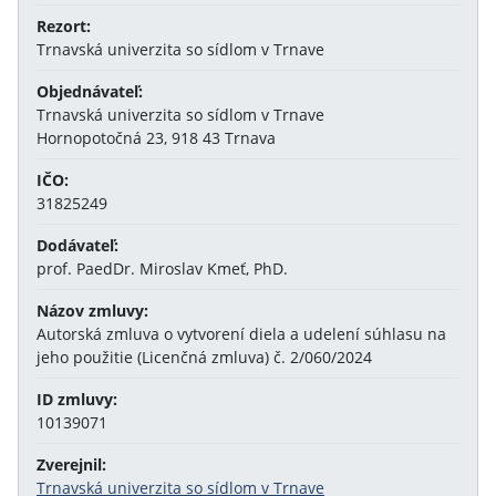
Rezort:
Trnavská univerzita so sídlom v Trnave
Objednávateľ:
Trnavská univerzita so sídlom v Trnave
Hornopotočná 23, 918 43 Trnava
IČO:
31825249
Dodávateľ:
prof. PaedDr. Miroslav Kmeť, PhD.
Názov zmluvy:
Autorská zmluva o vytvorení diela a udelení súhlasu na
jeho použitie (Licenčná zmluva) č. 2/060/2024
ID zmluvy:
10139071
Zverejnil:
Trnavská univerzita so sídlom v Trnave