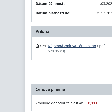
Dátum účinnosti:
11.03.20
Dátum platnosti do:
31.12.20
Príloha
Nájomná zmluva Tóth Zoltán
(.pdf,
SKEN
528.06 kB)
Cenové plnenie
Zmluvne dohodnutá čiastka:
0,00 €