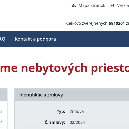
Mapa stránok
Verzia
Celkovo zverejnených
5810201
z
AQ
Kontakt a podpora
jme nebytových priest
Identifikácia zmluvy
25
Typ:
Zmluva
24
Č. zmluvy:
02/2024