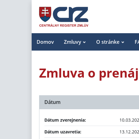
Domov
Zmluvy
O stránke
F
Zmluva o prená
Dátum
Dátum zverejnenia:
10.03.20
Dátum uzavretia:
13.12.20