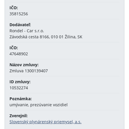
IČO:
35815256
Dodávateľ:
Rondel - Car s.r.o.
Závodská cesta 8166, 010 01 Žilina, SK
IČO:
47648902
Názov zmluvy:
Zmluva 1300139407
ID zmluvy:
10532274
Poznámka:
umývanie, prezúvanie vozidiel
Zverejnil:
Slovenský plynárenský priemysel, a.s.