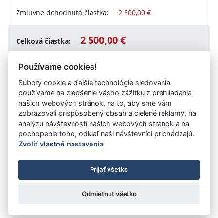
Zmluvne dohodnutá čiastka:
2 500,00 €
2 500,00 €
Celková čiastka:
Používame cookies!
Súbory cookie a ďalšie technológie sledovania
Návrat späť
používame na zlepšenie vášho zážitku z prehliadania
našich webových stránok, na to, aby sme vám
zobrazovali prispôsobený obsah a cielené reklamy, na
analýzu návštevnosti našich webových stránok a na
Vystavil:
Slovenský plynárenský priemysel, a.s.
pochopenie toho, odkiaľ naši návštevníci prichádzajú.
Zvoliť vlastné nastavenia
©
Úrad vlády SR
- Všetky práva vyhradené
Prijať všetko
Prehlásenie o prístupnosti
Zmluvy do 31.12.2010
Nastavenia cookies
Odmietnuť všetko
Tvorba stránok
: Aglo Solutions
Redakčný systém
: SysCom