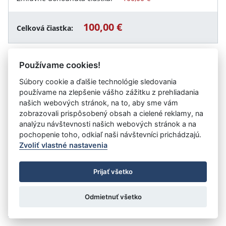
100,00 €
Celková čiastka:
Používame cookies!
Návrat späť
Súbory cookie a ďalšie technológie sledovania
používame na zlepšenie vášho zážitku z prehliadania
našich webových stránok, na to, aby sme vám
zobrazovali prispôsobený obsah a cielené reklamy, na
Vystavil:
Žitnoostrovské osvetové stredisko v Dunajskej
analýzu návštevnosti našich webových stránok a na
Strede
pochopenie toho, odkiaľ naši návštevníci prichádzajú.
Zvoliť vlastné nastavenia
©
Úrad vlády SR
- Všetky práva vyhradené
Prijať všetko
Prehlásenie o prístupnosti
Zmluvy do 31.12.2010
Nastavenia cookies
Odmietnuť všetko
Tvorba stránok
: Aglo Solutions
Redakčný systém
: SysCom