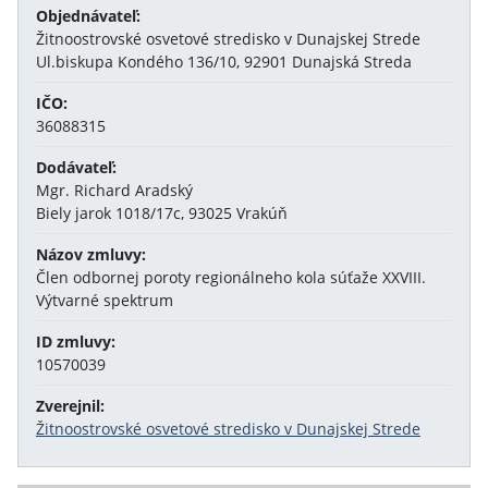
Objednávateľ:
Žitnoostrovské osvetové stredisko v Dunajskej Strede
Ul.biskupa Kondého 136/10, 92901 Dunajská Streda
IČO:
36088315
Dodávateľ:
Mgr. Richard Aradský
Biely jarok 1018/17c, 93025 Vrakúň
Názov zmluvy:
Člen odbornej poroty regionálneho kola súťaže XXVIII.
Výtvarné spektrum
ID zmluvy:
10570039
Zverejnil:
Žitnoostrovské osvetové stredisko v Dunajskej Strede