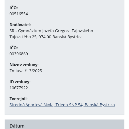
IČO:
00516554
Dodávateľ:
SR - Gymnázium Jozefa Gregora Tajovského
Tajovského 25, 974 00 Banská Bystrica
IČO:
00396869
Názov zmluvy:
Zmluva č. 3/2025
ID zmluvy:
10677922
Zverejnil:
Stredná športová škola, Trieda SNP 54, Banská Bystrica
Dátum