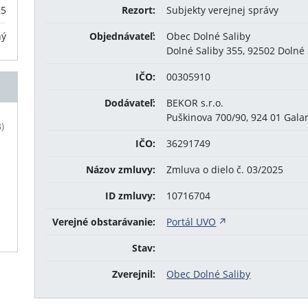
25
Rezort:
Subjekty verejnej správy
ný
Objednávateľ:
Obec Dolné Saliby
Dolné Saliby 355, 92502 Dolné 
IČO:
00305910
Dodávateľ:
BEKOR s.r.o.
Puškinova 700/90, 924 01 Gala
)
IČO:
36291749
Názov zmluvy:
Zmluva o dielo č. 03/2025
ID zmluvy:
10716704
Verejné obstarávanie:
Portál UVO
Stav:
Zverejnil:
Obec Dolné Saliby