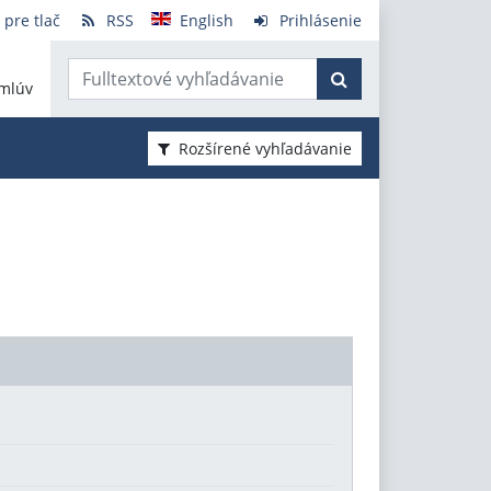
 pre tlač
RSS
English
Prihlásenie
mlúv
Rozšírené vyhľadávanie