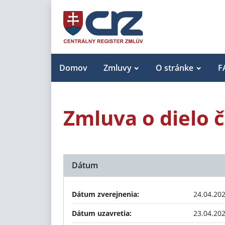
Domov
Zmluvy
O stránke
F
Zmluva o dielo č
Dátum
Dátum zverejnenia:
24.04.20
Dátum uzavretia:
23.04.20