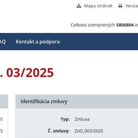
Mapa stránok
Verzia
Celkovo zverejnených
5806804
z
AQ
Kontakt a podpora
. 03/2025
Identifikácia zmluvy
25
Typ:
Zmluva
25
Č. zmluvy:
ZoD_003/2025