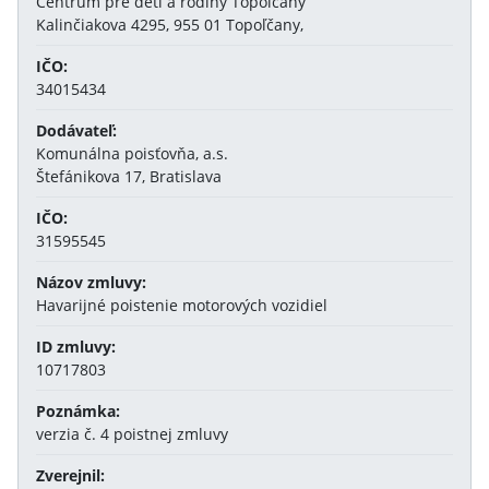
Centrum pre deti a rodiny Topoľčany
Kalinčiakova 4295, 955 01 Topoľčany,
IČO:
34015434
Dodávateľ:
Komunálna poisťovňa, a.s.
Štefánikova 17, Bratislava
IČO:
31595545
Názov zmluvy:
Havarijné poistenie motorových vozidiel
ID zmluvy:
10717803
Poznámka:
verzia č. 4 poistnej zmluvy
Zverejnil: