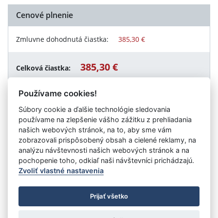
Cenové plnenie
Zmluvne dohodnutá čiastka:
385,30 €
385,30 €
Celková čiastka:
Používame cookies!
Súbory cookie a ďalšie technológie sledovania
Návrat späť
používame na zlepšenie vášho zážitku z prehliadania
našich webových stránok, na to, aby sme vám
zobrazovali prispôsobený obsah a cielené reklamy, na
analýzu návštevnosti našich webových stránok a na
Vystavil:
Centrum pre deti a rodiny Topoľčany
pochopenie toho, odkiaľ naši návštevníci prichádzajú.
Zvoliť vlastné nastavenia
©
Úrad vlády SR
- Všetky práva vyhradené
Prijať všetko
Prehlásenie o prístupnosti
Zmluvy do 31.12.2010
Nastavenia cookies