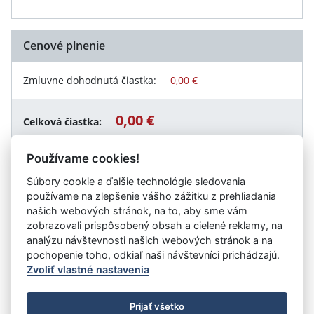
Cenové plnenie
Zmluvne dohodnutá čiastka:
0,00 €
0,00 €
Celková čiastka:
Používame cookies!
Súbory cookie a ďalšie technológie sledovania
Návrat späť
používame na zlepšenie vášho zážitku z prehliadania
našich webových stránok, na to, aby sme vám
zobrazovali prispôsobený obsah a cielené reklamy, na
analýzu návštevnosti našich webových stránok a na
Vystavil:
Centrum pre deti a rodiny Topoľčany
pochopenie toho, odkiaľ naši návštevníci prichádzajú.
Zvoliť vlastné nastavenia
©
Úrad vlády SR
- Všetky práva vyhradené
Prijať všetko
Prehlásenie o prístupnosti
Zmluvy do 31.12.2010