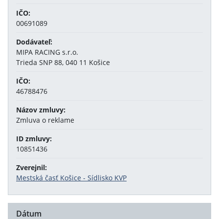
IČO:
00691089
Dodávateľ:
MIPA RACING s.r.o.
Trieda SNP 88, 040 11 Košice
IČO:
46788476
Názov zmluvy:
Zmluva o reklame
ID zmluvy:
10851436
Zverejnil:
Mestská časť Košice - Sídlisko KVP
Dátum