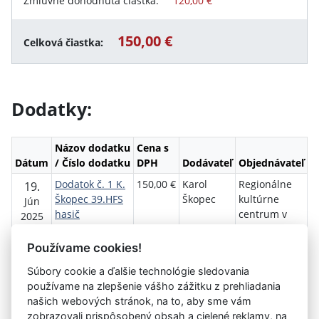
Zmluvne dohodnutá čiastka:
120,00 €
150,00 €
Celková čiastka:
Dodatky:
Názov dodatku
Cena s
Dátum
/ Číslo dodatku
DPH
Dodávateľ
Objednávateľ
Dodatok č. 1 K.
150,00 €
Karol
Regionálne
19.
Škopec 39.HFS
Škopec
kultúrne
Jún
hasič
centrum v
2025
14.06.2025
Prievidzi
Dodatok č.1
Používame cookies!
Súbory cookie a ďalšie technológie sledovania
Návrat späť
používame na zlepšenie vášho zážitku z prehliadania
našich webových stránok, na to, aby sme vám
zobrazovali prispôsobený obsah a cielené reklamy, na