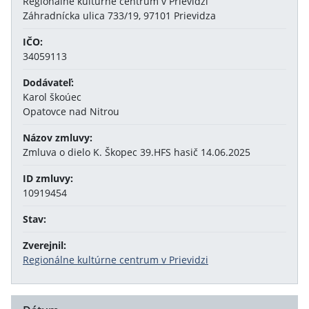
Regionálne kultúrne centrum v Prievidzi
Záhradnícka ulica 733/19, 97101 Prievidza
IČO:
34059113
Dodávateľ:
Karol škoúec
Opatovce nad Nitrou
Názov zmluvy:
Zmluva o dielo K. Škopec 39.HFS hasič 14.06.2025
ID zmluvy:
10919454
Stav:
Zverejnil:
Regionálne kultúrne centrum v Prievidzi