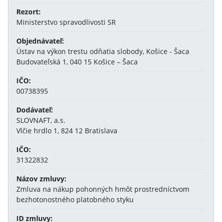
Rezort:
Ministerstvo spravodlivosti SR
Objednávateľ:
Ústav na výkon trestu odňatia slobody, Košice - Šaca
Budovateľská 1, 040 15 Košice – Šaca
IČO:
00738395
Dodávateľ:
SLOVNAFT, a.s.
Vlčie hrdlo 1, 824 12 Bratislava
IČO:
31322832
Názov zmluvy:
Zmluva na nákup pohonných hmôt prostredníctvom
bezhotonostného platobného styku
ID zmluvy: