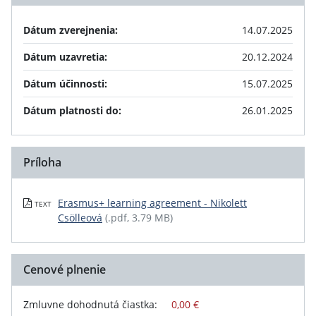
Dátum zverejnenia:
14.07.2025
Dátum uzavretia:
20.12.2024
Dátum účinnosti:
15.07.2025
Dátum platnosti do:
26.01.2025
Príloha
Erasmus+ learning agreement - Nikolett
TEXT
Csölleová
(.pdf, 3.79 MB)
Cenové plnenie
Zmluvne dohodnutá čiastka:
0,00 €