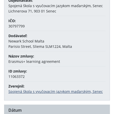
Objednávateľ:
Spojená škola s vyučovacím jazykom maďarským, Senec
Lichnerova 71, 903 01 Senec
IČO:
30797799
Dodávateľ:
Newark School Malta
Parisio Street, Sliema SLM1224, Malta
Názov zmluvy:
Erasmus+ learning agreement
ID zmluvy:
11063372
Zverejnil:
Spojená škola s vyučovacím jazykom maďarským, Senec
Dátum