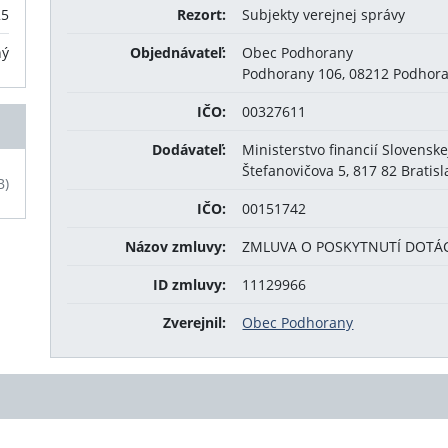
25
Rezort:
Subjekty verejnej správy
ný
Objednávateľ:
Obec Podhorany
Podhorany 106, 08212 Podhor
IČO:
00327611
Dodávateľ:
Ministerstvo financií Slovenske
Štefanovičova 5, 817 82 Bratis
B)
IČO:
00151742
Názov zmluvy:
ZMLUVA O POSKYTNUTÍ DOTÁCI
ID zmluvy:
11129966
Zverejnil:
Obec Podhorany