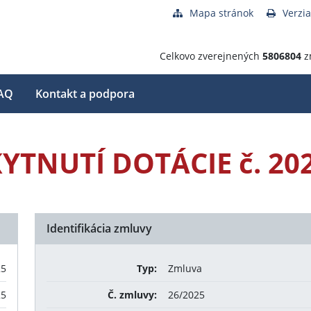
Mapa stránok
Verzia
Celkovo zverejnených
5806804
z
AQ
Kontakt a podpora
TNUTÍ DOTÁCIE č. 20
Identifikácia zmluvy
25
Typ:
Zmluva
25
Č. zmluvy:
26/2025