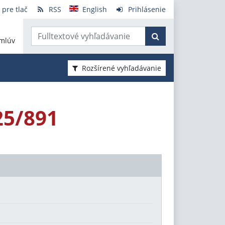
 pre tlač
RSS
English
Prihlásenie
mlúv
Rozšírené vyhľadávanie
25/891