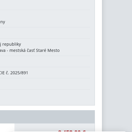
any
j republiky
lava - mestská časť Staré Mesto
E č. 2025/891