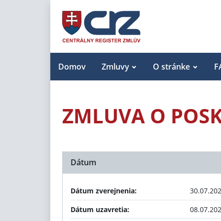
Domov
Zmluvy
O stránke
F
ZMLUVA O POSKY
Dátum
Dátum zverejnenia:
30.07.20
Dátum uzavretia:
08.07.20