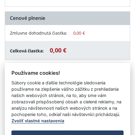
Cenové plnenie
Zmluvne dohodnutá čiastka:
0,00 €
0,00 €
Celková čiastka:
Používame cookies!
Návrat späť
Súbory cookie a ďalšie technológie sledovania
používame na zlepšenie vášho zážitku z prehliadania
našich webových stránok, na to, aby sme vám
zobrazovali prispôsobený obsah a cielené reklamy, na
Vystavil:
Stredná odborná škola technická, Partizánska 1,
analýzu návštevnosti našich webových stránok a na
Michalovce
pochopenie toho, odkiaľ naši návštevníci prichádzajú.
Zvoliť vlastné nastavenia
©
Úrad vlády SR
- Všetky práva vyhradené