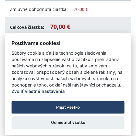
Zmluvne dohodnutá čiastka:
70,00 €
70,00 €
Celková čiastka:
Používame cookies!
Súbory cookie a ďalšie technológie sledovania
Návrat späť
používame na zlepšenie vášho zážitku z prehliadania
našich webových stránok, na to, aby sme vám
zobrazovali prispôsobený obsah a cielené reklamy, na
analýzu návštevnosti našich webových stránok a na
Vystavil:
Obec Rudník
pochopenie toho, odkiaľ naši návštevníci prichádzajú.
Zvoliť vlastné nastavenia
©
Úrad vlády SR
- Všetky práva vyhradené
Prijať všetko
Prehlásenie o prístupnosti
Zmluvy do 31.12.2010
Nastavenia cookies
Odmietnuť všetko
Tvorba stránok
: Aglo Solutions
Redakčný systém
: SysCom