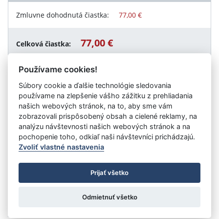
Zmluvne dohodnutá čiastka:
77,00 €
77,00 €
Celková čiastka:
Používame cookies!
Súbory cookie a ďalšie technológie sledovania
Návrat späť
používame na zlepšenie vášho zážitku z prehliadania
našich webových stránok, na to, aby sme vám
zobrazovali prispôsobený obsah a cielené reklamy, na
analýzu návštevnosti našich webových stránok a na
Vystavil:
Mesto Tvrdošín
pochopenie toho, odkiaľ naši návštevníci prichádzajú.
Zvoliť vlastné nastavenia
©
Úrad vlády SR
- Všetky práva vyhradené
Prijať všetko
Prehlásenie o prístupnosti
Zmluvy do 31.12.2010
Nastavenia cookies
Odmietnuť všetko
Tvorba stránok
: Aglo Solutions
Redakčný systém
: SysCom