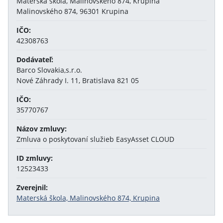
Materská škola, Malinovského 874, Krupina
Malinovského 874, 96301 Krupina
IČO:
42308763
Dodávateľ:
Barco Slovakia,s.r.o.
Nové Záhrady I. 11, Bratislava 821 05
IČO:
35770767
Názov zmluvy:
Zmluva o poskytovaní služieb EasyAsset CLOUD
ID zmluvy:
12523433
Zverejnil:
Materská škola, Malinovského 874, Krupina