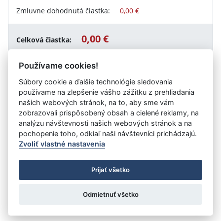
Zmluvne dohodnutá čiastka:
0,00 €
0,00 €
Celková čiastka:
Používame cookies!
Súbory cookie a ďalšie technológie sledovania
Návrat späť
používame na zlepšenie vášho zážitku z prehliadania
našich webových stránok, na to, aby sme vám
zobrazovali prispôsobený obsah a cielené reklamy, na
analýzu návštevnosti našich webových stránok a na
Vystavil:
Materská škola, Malinovského 874, Krupina
pochopenie toho, odkiaľ naši návštevníci prichádzajú.
Zvoliť vlastné nastavenia
©
Úrad vlády SR
- Všetky práva vyhradené
Prijať všetko
Prehlásenie o prístupnosti
Zmluvy do 31.12.2010
Nastavenia cookies
Odmietnuť všetko
Tvorba stránok
: Aglo Solutions
Redakčný systém
: SysCom