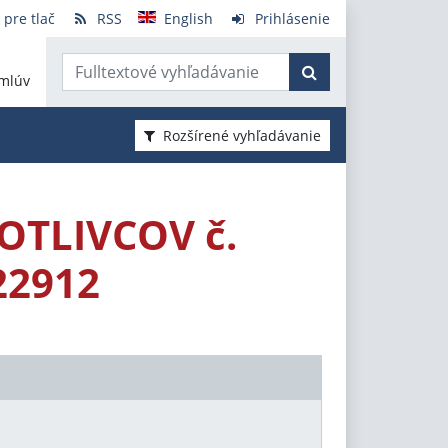
 pre tlač
RSS
English
Prihlásenie
mlúv
Rozšírené vyhľadávanie
OTLIVCOV č.
22912