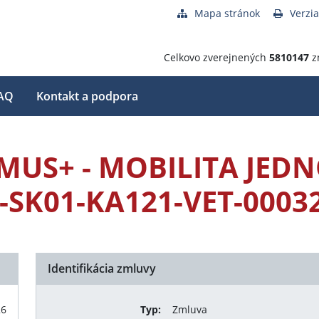
Mapa stránok
Verzia
Celkovo zverejnených
5810147
z
AQ
Kontakt a podpora
US+ - MOBILITA JEDN
1-SK01-KA121-VET-0003
Identifikácia zmluvy
26
Typ:
Zmluva