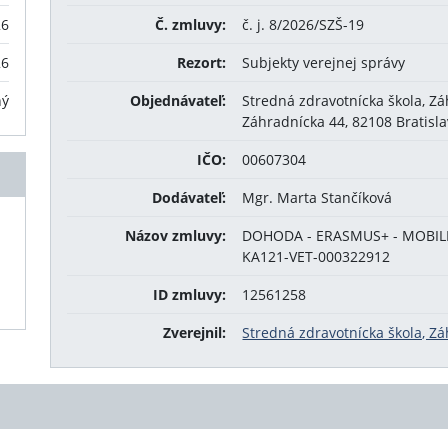
26
Č. zmluvy:
č. j. 8/2026/SZŠ-19
26
Rezort:
Subjekty verejnej správy
ný
Objednávateľ:
Stredná zdravotnícka škola, Zá
Záhradnícka 44, 82108 Bratisla
IČO:
00607304
Dodávateľ:
Mgr. Marta Stančíková
Názov zmluvy:
DOHODA - ERASMUS+ - MOBILIT
KA121-VET-000322912
ID zmluvy:
12561258
Zverejnil:
Stredná zdravotnícka škola, Zá