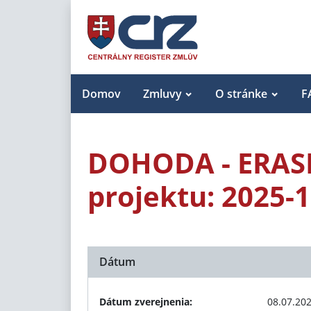
Domov
Zmluvy
O stránke
F
DOHODA - ERASM
projektu: 2025-
Dátum
Dátum zverejnenia:
08.07.20