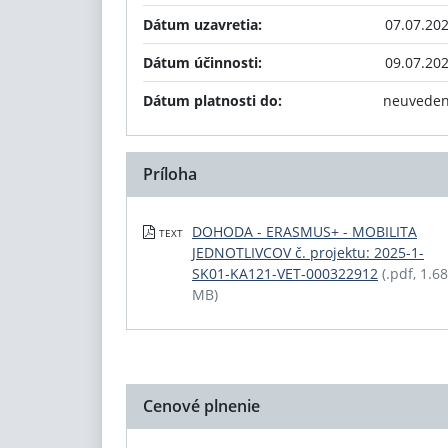
Dátum uzavretia:
07.07.20
Dátum účinnosti:
09.07.20
Dátum platnosti do:
neuvede
Príloha
DOHODA - ERASMUS+ - MOBILITA
TEXT
JEDNOTLIVCOV č. projektu: 2025-1-
SK01-KA121-VET-000322912
(.pdf, 1.68
MB)
Cenové plnenie