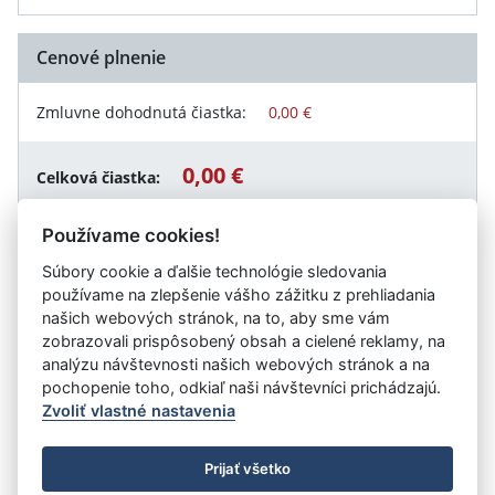
Cenové plnenie
Zmluvne dohodnutá čiastka:
0,00 €
0,00 €
Celková čiastka:
Používame cookies!
Súbory cookie a ďalšie technológie sledovania
Návrat späť
používame na zlepšenie vášho zážitku z prehliadania
našich webových stránok, na to, aby sme vám
zobrazovali prispôsobený obsah a cielené reklamy, na
analýzu návštevnosti našich webových stránok a na
Vystavil:
Obec Nemecká
pochopenie toho, odkiaľ naši návštevníci prichádzajú.
Zvoliť vlastné nastavenia
©
Úrad vlády SR
- Všetky práva vyhradené
Prijať všetko
Prehlásenie o prístupnosti
Zmluvy do 31.12.2010