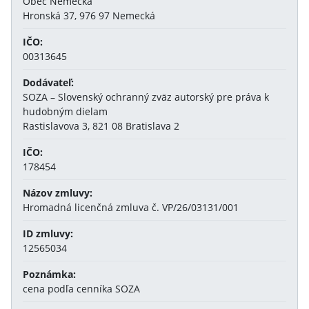
Obec Nemecká
Hronská 37, 976 97 Nemecká
IČO:
00313645
Dodávateľ:
SOZA – Slovenský ochranný zväz autorský pre práva k
hudobným dielam
Rastislavova 3, 821 08 Bratislava 2
IČO:
178454
Názov zmluvy:
Hromadná licenčná zmluva č. VP/26/03131/001
ID zmluvy:
12565034
Poznámka:
cena podľa cenníka SOZA