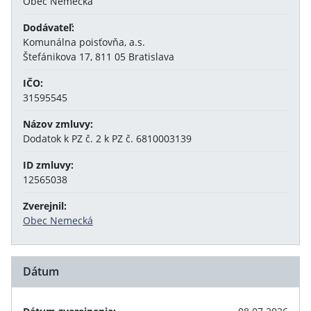
Obec Nemecká
Dodávateľ:
Komunálna poisťovňa, a.s.
Štefánikova 17, 811 05 Bratislava
IČO:
31595545
Názov zmluvy:
Dodatok k PZ č. 2 k PZ č. 6810003139
ID zmluvy:
12565038
Zverejnil:
Obec Nemecká
Dátum