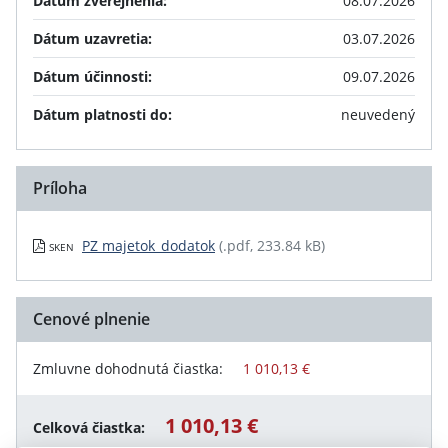
Dátum zverejnenia:
08.07.2026
Dátum uzavretia:
03.07.2026
Dátum účinnosti:
09.07.2026
Dátum platnosti do:
neuvedený
Príloha
PZ majetok_dodatok
(.pdf, 233.84 kB)
SKEN
Cenové plnenie
Zmluvne dohodnutá čiastka:
1 010,13 €
1 010,13 €
Celková čiastka: