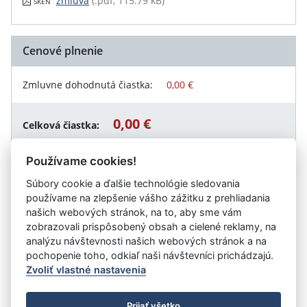
zmluva
(.pdf, 115.79 kB)
SKEN
Cenové plnenie
Zmluvne dohodnutá čiastka:
0,00 €
0,00 €
Celková čiastka:
Používame cookies!
Súbory cookie a ďalšie technológie sledovania
Návrat späť
používame na zlepšenie vášho zážitku z prehliadania
našich webových stránok, na to, aby sme vám
zobrazovali prispôsobený obsah a cielené reklamy, na
analýzu návštevnosti našich webových stránok a na
Vystavil:
Obec Iža
pochopenie toho, odkiaľ naši návštevníci prichádzajú.
Zvoliť vlastné nastavenia
©
Úrad vlády SR
- Všetky práva vyhradené
Prijať všetko