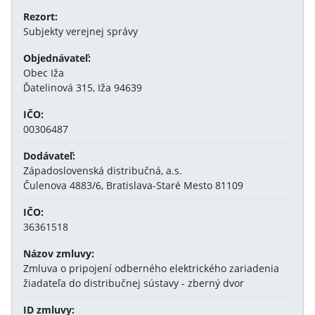
Rezort:
Subjekty verejnej správy
Objednávateľ:
Obec Iža
Ďatelinová 315, Iža 94639
IČO:
00306487
Dodávateľ:
Západoslovenská distribučná, a.s.
Čulenova 4883/6, Bratislava-Staré Mesto 81109
IČO:
36361518
Názov zmluvy:
Zmluva o pripojení odberného elektrického zariadenia
žiadateľa do distribučnej sústavy - zberný dvor
ID zmluvy: