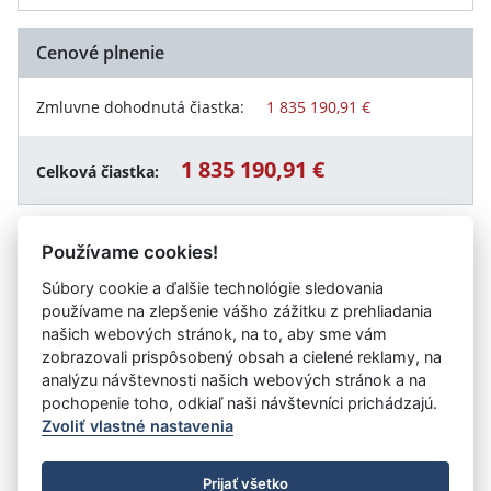
Cenové plnenie
Zmluvne dohodnutá čiastka:
1 835 190,91 €
1 835 190,91 €
Celková čiastka:
Používame cookies!
Návrat späť
Súbory cookie a ďalšie technológie sledovania
používame na zlepšenie vášho zážitku z prehliadania
našich webových stránok, na to, aby sme vám
zobrazovali prispôsobený obsah a cielené reklamy, na
Vystavil:
Ministerstvo vnútra SR (Sekcia financovania a
analýzu návštevnosti našich webových stránok a na
rozpočtu MV SR)
pochopenie toho, odkiaľ naši návštevníci prichádzajú.
Zvoliť vlastné nastavenia
©
Úrad vlády SR
- Všetky práva vyhradené
Prijať všetko
Prehlásenie o prístupnosti
Zmluvy do 31.12.2010