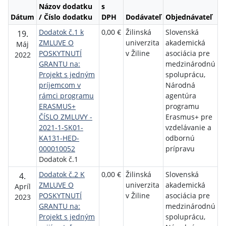
Názov dodatku
s
Dátum
/ Číslo dodatku
DPH
Dodávateľ
Objednávateľ
Dodatok č.1 k
0,00 €
Žilinská
Slovenská
19.
ZMLUVE O
univerzita
akademická
Máj
POSKYTNUTÍ
v Žiline
asociácia pre
2022
GRANTU na:
medzinárodnú
Projekt s jedným
spoluprácu,
príjemcom v
Národná
rámci programu
agentúra
ERASMUS+
programu
ČÍSLO ZMLUVY -
Erasmus+ pre
2021-1-SK01-
vzdelávanie a
KA131-HED-
odbornú
000010052
prípravu
Dodatok č.1
Dodatok č.2 K
0,00 €
Žilinská
Slovenská
4.
ZMLUVE O
univerzita
akademická
Apríl
POSKYTNUTÍ
v Žiline
asociácia pre
2023
GRANTU na:
medzinárodnú
Projekt s jedným
spoluprácu,