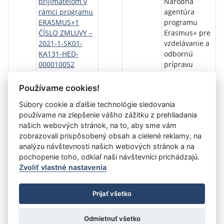
prijímateľom v
Národná
rámci programu
agentúra
ERASMUS+1
programu
ČÍSLO ZMLUVY –
Erasmus+ pre
2021-1-SK01-
vzdelávanie a
KA131-HED-
odbornú
000010052
prípravu
Dodatok č.2
Používame cookies!
Návrat späť
Súbory cookie a ďalšie technológie sledovania
používame na zlepšenie vášho zážitku z prehliadania
našich webových stránok, na to, aby sme vám
zobrazovali prispôsobený obsah a cielené reklamy, na
Vystavil:
Slovenská akademická asociácia pre
analýzu návštevnosti našich webových stránok a na
medzinárodnú spoluprácu
pochopenie toho, odkiaľ naši návštevníci prichádzajú.
Zvoliť vlastné nastavenia
©
Úrad vlády SR
- Všetky práva vyhradené
Prijať všetko
Prehlásenie o prístupnosti
Zmluvy do 31.12.2010
Nastavenia cookies
Odmietnuť všetko