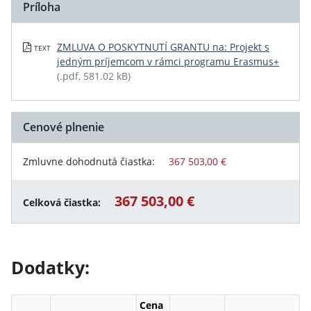
Príloha
ZMLUVA O POSKYTNUTÍ GRANTU na: Projekt s
TEXT
jedným príjemcom v rámci programu Erasmus+
(.pdf, 581.02 kB)
Cenové plnenie
Zmluvne dohodnutá čiastka:
367 503,00 €
367 503,00 €
Celková čiastka:
Dodatky:
Cena