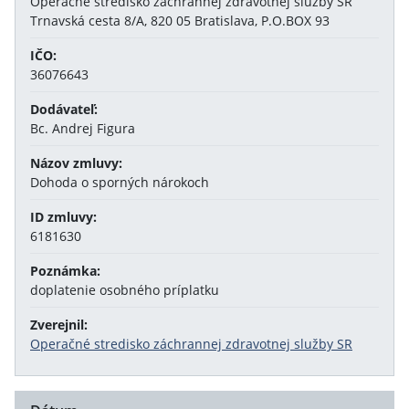
Operačné stredisko záchrannej zdravotnej služby SR
Trnavská cesta 8/A, 820 05 Bratislava, P.O.BOX 93
IČO:
36076643
Dodávateľ:
Bc. Andrej Figura
Názov zmluvy:
Dohoda o sporných nárokoch
ID zmluvy:
6181630
Poznámka:
doplatenie osobného príplatku
Zverejnil:
Operačné stredisko záchrannej zdravotnej služby SR