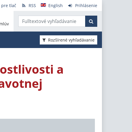
 pre tlač
RSS
English
Prihlásenie
mlúv
Rozšírené vyhľadávanie
stlivosti a
ravotnej