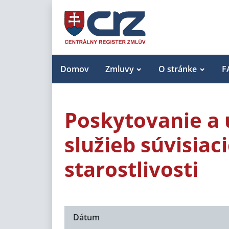
Domov
Zmluvy
O stránke
F
Poskytovanie a ú
služieb súvisia
starostlivosti
Dátum