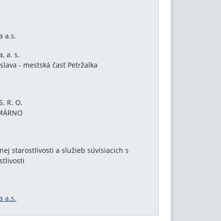
 a.s.
 a. s.
slava - mestská časť Petržalka
 R. O.
OMÁRNO
j starostlivosti a služieb súvisiacich s
tlivosti
 a.s.