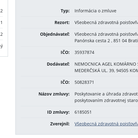
22
Typ:
Informácia o zmluve
21
Rezort:
Všeobecná zdravotná poisťovňa
22
Objednávateľ:
Všeobecná zdravotná poisťovňa,
Panónska cesta 2 , 851 04 Brati
ný
IČO:
35937874
Dodávateľ:
NEMOCNICA AGEL KOMÁRNO S.
MEDERČSKÁ UL. 39, 94505 K
IČO:
50828371
Názov zmluvy:
Poskytovanie a úhrada zdravotne
poskytovaním zdravotnej staros
ID zmluvy:
6185051
Zverejnil:
Všeobecná zdravotná poisťovňa