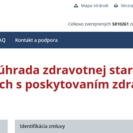
Mapa stránok
Verzia
Celkovo zverejnených
5810261
z
AQ
Kontakt a podpora
hrada zdravotnej staro
cich s poskytovaním zd
Identifikácia zmluvy