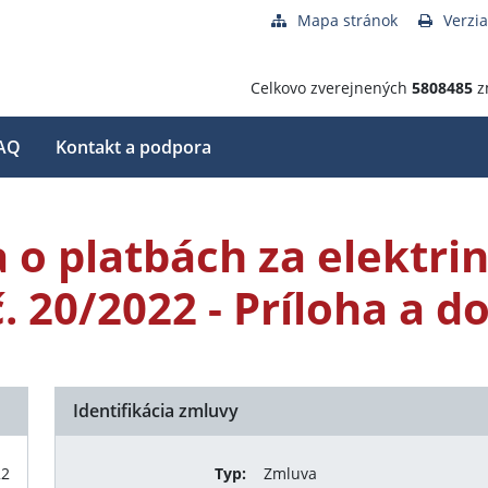
Mapa stránok
Verzia
Celkovo zverejnených
5808485
z
AQ
Kontakt a podpora
 o platbách za elektri
. 20/2022 - Príloha a 
Identifikácia zmluvy
22
Typ:
Zmluva