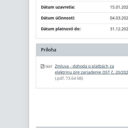
Dátum uzavretia:
15.01.20
Dátum účinnosti:
04.03.20
Dátum platnosti do:
31.12.20
Príloha
Zmluva - dohoda o platbách za
TEXT
elektrinu pre zariadenie OST č. 20/20
(.pdf, 73.64 kB)