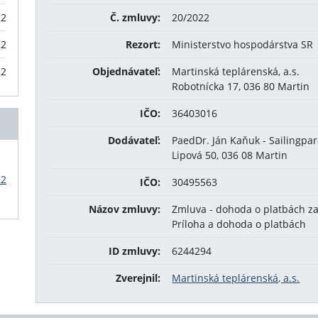
22
Č. zmluvy:
20/2022
22
Rezort:
Ministerstvo hospodárstva SR
22
Objednávateľ:
Martinská teplárenská, a.s.
Robotnícka 17, 036 80 Martin
IČO:
36403016
Dodávateľ:
PaedDr. Ján Kaňuk - Sailingpa
Lipová 50, 036 08 Martin
22
IČO:
30495563
Názov zmluvy:
Zmluva - dohoda o platbách za 
Príloha a dohoda o platbách
ID zmluvy:
6244294
Zverejnil:
Martinská teplárenská, a.s.