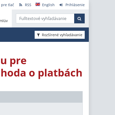
 pre tlač
RSS
English
Prihlásenie
mlúv
Rozšírené vyhľadávanie
nu pre
dohoda o platbách