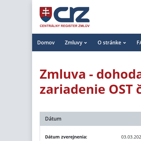
Domov
Zmluvy
O stránke
F
Zmluva - dohoda
zariadenie OST č
Dátum
Dátum zverejnenia:
03.03.20