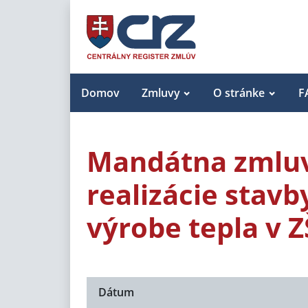
Domov
Zmluvy
O stránke
F
Mandátna zmluv
realizácie stavb
výrobe tepla v 
Dátum