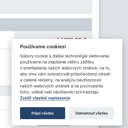
14 850,00 €
Celková čiastka:
Používame cookies!
Súbory cookie a ďalšie technológie sledovania
používame na zlepšenie vášho zážitku
z prehliadania našich webových stránok, na to,
aby sme vám zobrazovali prispôsobený obsah
a cielené reklamy, na analýzu návštevnosti
našich webových stránok a na pochopenie
toho, odkiaľ naši návštevníci prichádzajú.
Zvoliť vlastné nastavenia
Prijať všetko
Odmietnuť všetko
Tvorba stránok
: Aglo Solutions
Redakčný systém
: SysCom