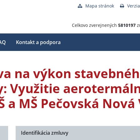
Mapa stránok
Verzia
Celkovo zverejnených
5810197
z
AQ
Kontakt a podpora
a na výkon stavebnéh
y: Využitie aerotermáln
ZŠ a MŠ Pečovská Nová
Identifikácia zmluvy