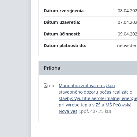
Dátum zverejnenia:
08.04.20
Dátum uzavretia:
07.04.20
Dátum účinnosti:
09.04.20
Dátum platnosti do:
neuvede
Príloha
Mandátna zmluva na výkon
TEXT
stavebného dozoru počas realizácie
stavby: Využitie aerotermálnej energi
pri výrobe tepla v ZŠ a MŠ Pečovská
Nová Ves
(.pdf, 407.75 kB)