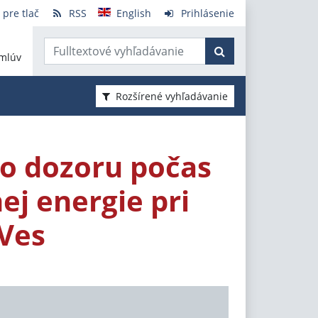
 pre tlač
RSS
English
Prihlásenie
mlúv
Rozšírené vyhľadávanie
o dozoru počas
ej energie pri
 Ves