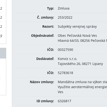
22
Typ:
Zmluva
22
Č. zmluvy:
253/2022
22
Rezort:
Subjekty verejnej správy
ný
Objednávateľ:
Obec Pečovská Nová Ves
Hlavná 64/33, 08256 Pečovská
IČO:
00327590
Dodávateľ:
Konviz s.r.o.
Tajovského 26, 08271 Lipany
IČO:
52783618
e
Názov zmluvy:
Mandátna zmluva na výkon sta
Využitie aerotermálnej energie
Ves
ID zmluvy:
6326817