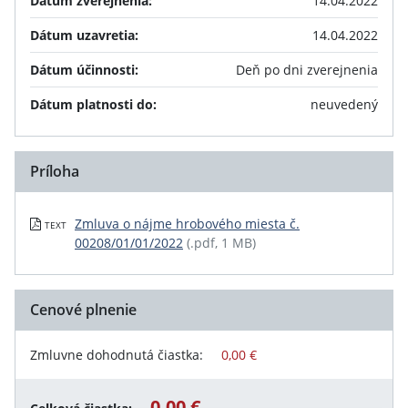
Dátum zverejnenia:
14.04.2022
Dátum uzavretia:
14.04.2022
Dátum účinnosti:
Deň po dni zverejnenia
Dátum platnosti do:
neuvedený
Príloha
Zmluva o nájme hrobového miesta č.
TEXT
00208/01/01/2022
(.pdf, 1 MB)
Cenové plnenie
Zmluvne dohodnutá čiastka:
0,00 €
0,00 €