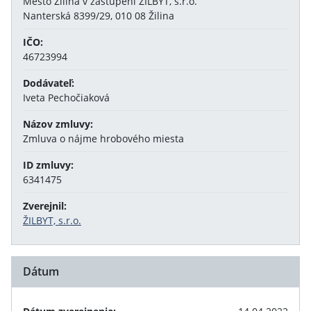
Mesto Žilina v zastúpení ŽILBYT, s.r.o.
Nanterská 8399/29, 010 08 Žilina
IČO:
46723994
Dodávateľ:
Iveta Pechočiaková
Názov zmluvy:
Zmluva o nájme hrobového miesta
ID zmluvy:
6341475
Zverejnil:
ŽILBYT, s.r.o.
Dátum