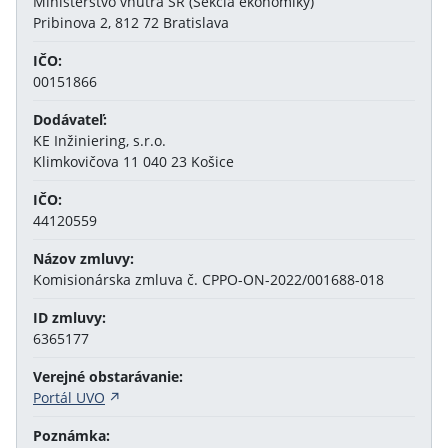
Ministerstvo vnútra SR (Sekcia ekonomiky)
Pribinova 2, 812 72 Bratislava
IČO:
00151866
Dodávateľ:
KE Inžiniering, s.r.o.
Klimkovičova 11 040 23 Košice
IČO:
44120559
Názov zmluvy:
Komisionárska zmluva č. CPPO-ON-2022/001688-018
ID zmluvy:
6365177
Verejné obstarávanie:
Portál UVO
Poznámka: