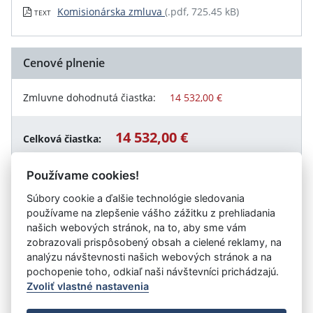
Komisionárska zmluva
(.pdf, 725.45 kB)
TEXT
Cenové plnenie
Zmluvne dohodnutá čiastka:
14 532,00 €
14 532,00 €
Celková čiastka:
Používame cookies!
Súbory cookie a ďalšie technológie sledovania
Návrat späť
používame na zlepšenie vášho zážitku z prehliadania
našich webových stránok, na to, aby sme vám
zobrazovali prispôsobený obsah a cielené reklamy, na
analýzu návštevnosti našich webových stránok a na
Vystavil:
Ministerstvo vnútra SR (Sekcia ekonomiky)
pochopenie toho, odkiaľ naši návštevníci prichádzajú.
Zvoliť vlastné nastavenia
©
Úrad vlády SR
- Všetky práva vyhradené