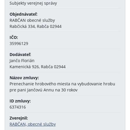
Subjekty verejnej správy
Objednávateľ:
RABČAN obecné služby
Rabčická 334, Rabča 02944
IČO:
35996129
Dodávateľ:
Jančo Florián
Kamenická 926, Rabča 02944
Názov zmluvy:
Prenechanie hrobového miesta na vybudovanie hrobu
pre pani Jančovú Annu na 30 rokov
ID zmluvy:
6374316
Zverejnil:
RABČAN, obecné služby