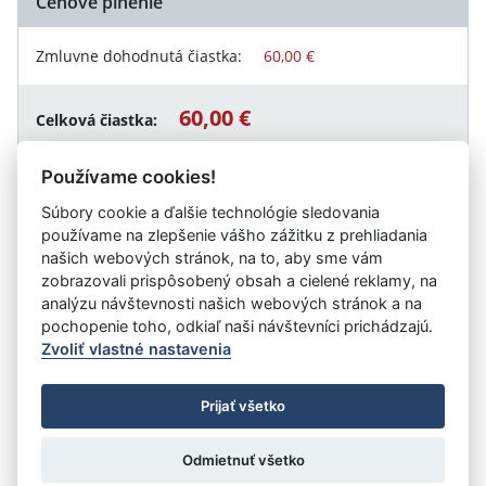
Cenové plnenie
Zmluvne dohodnutá čiastka:
60,00 €
60,00 €
Celková čiastka:
Používame cookies!
Súbory cookie a ďalšie technológie sledovania
Návrat späť
používame na zlepšenie vášho zážitku z prehliadania
našich webových stránok, na to, aby sme vám
zobrazovali prispôsobený obsah a cielené reklamy, na
analýzu návštevnosti našich webových stránok a na
Vystavil:
RABČAN, obecné služby
pochopenie toho, odkiaľ naši návštevníci prichádzajú.
Zvoliť vlastné nastavenia
©
Úrad vlády SR
- Všetky práva vyhradené
Prijať všetko
Prehlásenie o prístupnosti
Zmluvy do 31.12.2010
Nastavenia cookies
Odmietnuť všetko
Tvorba stránok
: Aglo Solutions