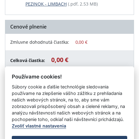
PEZINOK - LIMBACH
(.pdf, 2.53 MB)
Cenové plnenie
Zmluvne dohodnutá čiastka:
0,00 €
0,00 €
Celková čiastka:
Používame cookies!
Súbory cookie a ďalšie technológie sledovania
Návrat späť
používame na zlepšenie vášho zážitku z prehliadania
našich webových stránok, na to, aby sme vám
zobrazovali prispôsobený obsah a cielené reklamy, na
analýzu návštevnosti našich webových stránok a na
Vystavil:
Mesto Pezinok
pochopenie toho, odkiaľ naši návštevníci prichádzajú.
Zvoliť vlastné nastavenia
©
Úrad vlády SR
- Všetky práva vyhradené