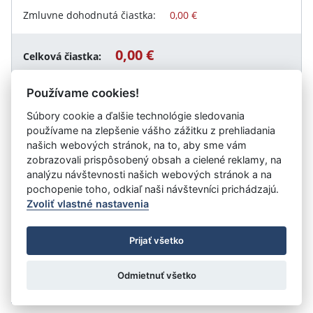
Zmluvne dohodnutá čiastka:
0,00 €
0,00 €
Celková čiastka:
Používame cookies!
Súbory cookie a ďalšie technológie sledovania
Návrat späť
používame na zlepšenie vášho zážitku z prehliadania
našich webových stránok, na to, aby sme vám
zobrazovali prispôsobený obsah a cielené reklamy, na
analýzu návštevnosti našich webových stránok a na
Vystavil:
Mesto Pezinok
pochopenie toho, odkiaľ naši návštevníci prichádzajú.
Zvoliť vlastné nastavenia
©
Úrad vlády SR
- Všetky práva vyhradené
Prijať všetko
Prehlásenie o prístupnosti
Zmluvy do 31.12.2010
Nastavenia cookies
Odmietnuť všetko
Tvorba stránok
: Aglo Solutions
Redakčný systém
: SysCom