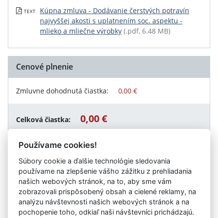
Kúpna zmluva - Dodávanie čerstvých potravín
TEXT
najvyššej akosti s uplatnením soc. aspektu -
mlieko a mliečne výrobky
(.pdf, 6.48 MB)
Cenové plnenie
Zmluvne dohodnutá čiastka:
0,00 €
0,00 €
Celková čiastka:
Používame cookies!
Súbory cookie a ďalšie technológie sledovania
Návrat späť
používame na zlepšenie vášho zážitku z prehliadania
našich webových stránok, na to, aby sme vám
zobrazovali prispôsobený obsah a cielené reklamy, na
analýzu návštevnosti našich webových stránok a na
Vystavil:
Zariadenie sociálnych služieb HARMÓNIA
pochopenie toho, odkiaľ naši návštevníci prichádzajú.