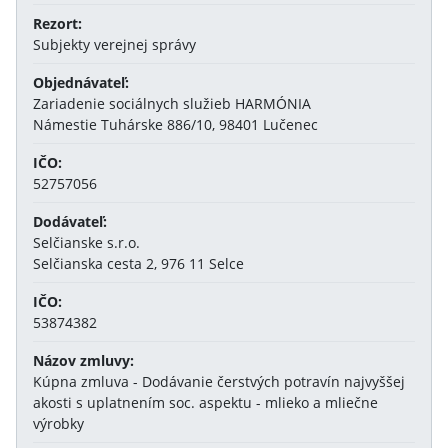
Rezort:
Subjekty verejnej správy
Objednávateľ:
Zariadenie sociálnych služieb HARMÓNIA
Námestie Tuhárske 886/10, 98401 Lučenec
IČO:
52757056
Dodávateľ:
Selčianske s.r.o.
Selčianska cesta 2, 976 11 Selce
IČO:
53874382
Názov zmluvy:
Kúpna zmluva - Dodávanie čerstvých potravín najvyššej
akosti s uplatnením soc. aspektu - mlieko a mliečne
výrobky