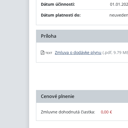
Dátum účinnosti:
01.01.20
Dátum platnosti do:
neuvede
Príloha
Zmluva o dodávke plynu
(.pdf, 9.79 M
TEXT
Cenové plnenie
Zmluvne dohodnutá čiastka:
0,00 €