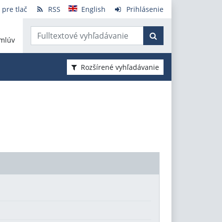
 pre tlač
RSS
English
Prihlásenie
mlúv
Rozšírené vyhľadávanie