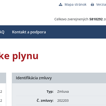
Mapa stránok
Verzia
Celkovo zverejnených
5810292
z
AQ
Kontakt a podpora
ke plynu
Identifikácia zmluvy
22
Typ:
Zmluva
22
Č. zmluvy:
202203