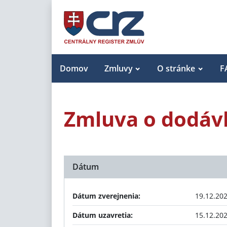
Domov
Zmluvy
O stránke
F
Zmluva o dodáv
Dátum
Dátum zverejnenia:
19.12.20
Dátum uzavretia:
15.12.20