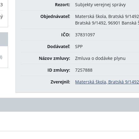
23
Rezort:
Subjekty verejnej správy
ný
Objednávateľ:
Materská škola, Bratská 9/1492
Bratská 9/1492, 96901 Banská 
IČO:
37831097
Dodávateľ:
SPP
B)
Názov zmluvy:
Zmluva o dodávke plynu
ID zmluvy:
7257888
Zverejnil:
Materská škola, Bratská 9/1492