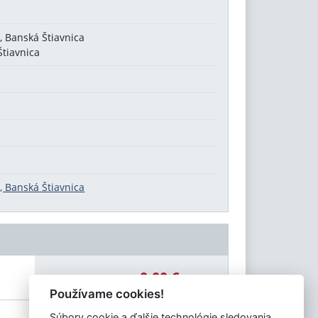
, Banská Štiavnica
Štiavnica
, Banská Štiavnica
0,00 €
Celková čiastka:
Používame cookies!
Súbory cookie a ďalšie technológie sledovania