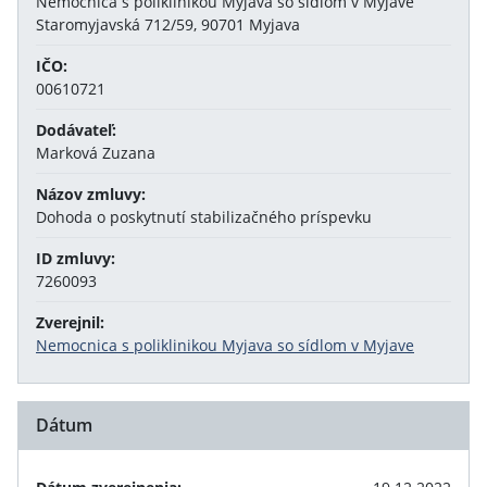
Nemocnica s poliklinikou Myjava so sídlom v Myjave
Staromyjavská 712/59, 90701 Myjava
IČO:
00610721
Dodávateľ:
Marková Zuzana
Názov zmluvy:
Dohoda o poskytnutí stabilizačného príspevku
ID zmluvy:
7260093
Zverejnil:
Nemocnica s poliklinikou Myjava so sídlom v Myjave
Dátum