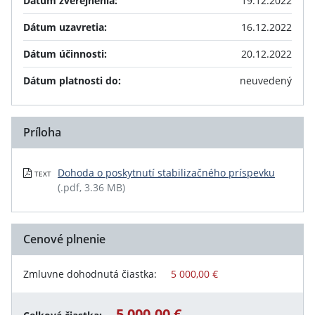
Dátum zverejnenia:
19.12.2022
Dátum uzavretia:
16.12.2022
Dátum účinnosti:
20.12.2022
Dátum platnosti do:
neuvedený
Príloha
Dohoda o poskytnutí stabilizačného príspevku
TEXT
(.pdf, 3.36 MB)
Cenové plnenie
Zmluvne dohodnutá čiastka:
5 000,00 €
5 000,00 €