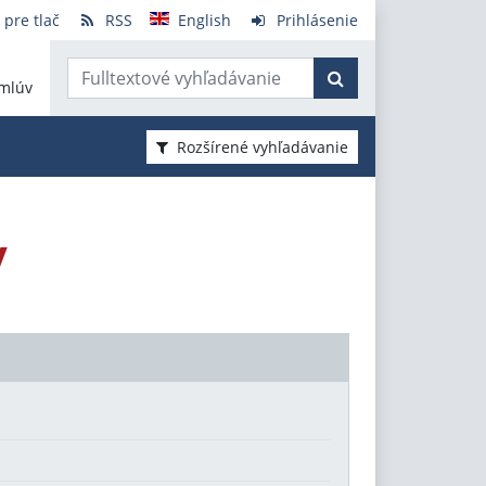
 pre tlač
RSS
English
Prihlásenie
mlúv
Rozšírené vyhľadávanie
v