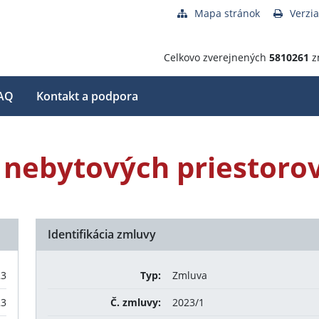
Mapa stránok
Verzia
Celkovo zverejnených
5810261
z
AQ
Kontakt a podpora
 nebytových priestoro
Identifikácia zmluvy
23
Typ:
Zmluva
23
Č. zmluvy:
2023/1