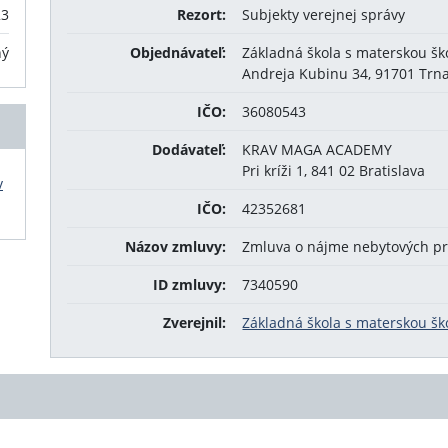
23
Rezort:
Subjekty verejnej správy
ný
Objednávateľ:
Základná škola s materskou šk
Andreja Kubinu 34, 91701 Trn
IČO:
36080543
Dodávateľ:
KRAV MAGA ACADEMY
Pri kríži 1, 841 02 Bratislava
v
IČO:
42352681
Názov zmluvy:
Zmluva o nájme nebytových pr
ID zmluvy:
7340590
Zverejnil:
Základná škola s materskou šk